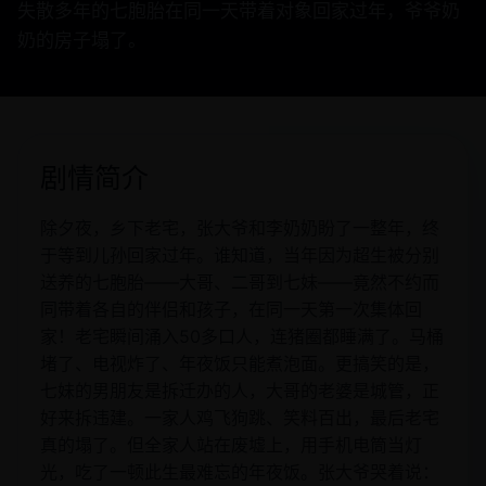
失散多年的七胞胎在同一天带着对象回家过年，爷爷奶
奶的房子塌了。
剧情简介
除夕夜，乡下老宅，张大爷和李奶奶盼了一整年，终
于等到儿孙回家过年。谁知道，当年因为超生被分别
送养的七胞胎——大哥、二哥到七妹——竟然不约而
同带着各自的伴侣和孩子，在同一天第一次集体回
家！老宅瞬间涌入50多口人，连猪圈都睡满了。马桶
堵了、电视炸了、年夜饭只能煮泡面。更搞笑的是，
七妹的男朋友是拆迁办的人，大哥的老婆是城管，正
好来拆违建。一家人鸡飞狗跳、笑料百出，最后老宅
真的塌了。但全家人站在废墟上，用手机电筒当灯
光，吃了一顿此生最难忘的年夜饭。张大爷哭着说：