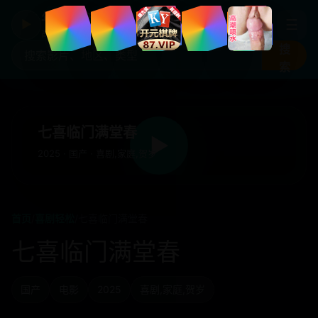
年度国产热剧
☰
▶
高清剧集片库入口
搜
索
七喜临门满堂春
▶
2025 · 国产 · 喜剧,家庭,贺岁
首页
/
喜剧轻松
/
七喜临门满堂春
七喜临门满堂春
国产
电影
2025
喜剧,家庭,贺岁