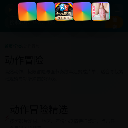
年度国产热剧
☰
▶
高清剧集片库入口
搜
索
首页
/
分类
/
动作冒险
动作冒险
高燃动作、极限冒险与强节奏故事汇聚成片单，适合寻找紧
张观感与视听冲击的观众。
动作冒险精选
⚡
按照影片题材、地区、年份与剧情特征整理，点击任一