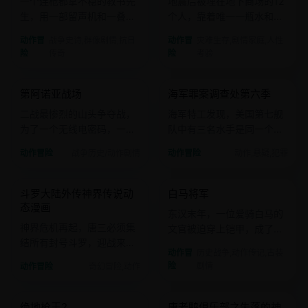
一个连枪都拿不稳的教书先
地震后被埋在地下商场的12
生，用一部留声机和一叠传
个人，靠着唯一一瓶水和一
单，在沦陷区建立了一个情
部快没电的手机，等待救
动作冒
战争史诗,群像剧情,抗日
动作冒
灾难生存,剧情家庭,人性
报王国。
援。
险
传奇
险
考验
2020 · 战争历史
2020 · 动作
第阿诺亚战场
海军罪案调查处第六季
欧美
电影
欧美
电影
二战最惨烈的山头争夺战，
海军特工发现，美国第七舰
为了一个无线电密码，一个
队中有三名水手是同一个人
排打到最后一个人。
的克隆体。
动作冒险
战争历史/动作剧情
动作冒险
动作,悬疑,犯罪
2020 · 奇幻冒险
2019 · 历史战争
斗罗大陆外传神界传说动
白马将军
国产
电影
国产
电影
态漫画
东汉末年，一位爱骑白马的
神界危机再起，唐三必须集
文官被迫穿上铠甲，成了百
结所有封号斗罗，迎战来自
姓口中战无不胜的“白马将
动作冒
历史战争,动作传记,古装
维度之外的毁灭神祇。
军”。
险
剧情
动作冒险
奇幻冒险,动作
2018 · 动作
2017 · 动画冒险
绝地枪王2
唐老鸭俱乐部之失落的神