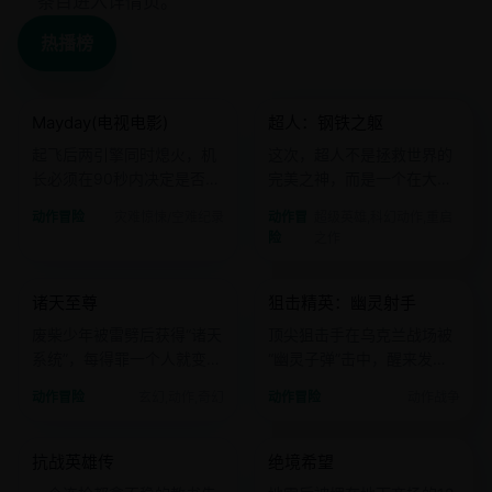
条目进入详情页。
热播榜
2025 · 灾难惊悚
2024 · 超级英雄
Mayday(电视电影)
超人：钢铁之躯
欧美
电影
欧美
电影
起飞后两引擎同时熄火，机
这次，超人不是拯救世界的
长必须在90秒内决定是否迫
完美之神，而是一个在大都
降在核电站旁。
会送外卖、患有社交恐惧症
动作冒险
灾难惊悚/空难纪录
动作冒
超级英雄,科幻动作,重启
的氪星青年。
险
之作
2023 · 玄幻
2022 · 动作战争
诸天至尊
狙击精英：幽灵射手
国产
电影
欧美
电影
废柴少年被雷劈后获得“诸天
顶尖狙击手在乌克兰战场被
系统”，每得罪一个人就变强
“幽灵子弹”击中，醒来发现
一分。
自己成了敌对阵营的猎杀目
动作冒险
玄幻,动作,奇幻
动作冒险
动作战争
标。
2022 · 战争史诗
2021 · 灾难生存
抗战英雄传
绝境希望
国产
电影
欧美
电影