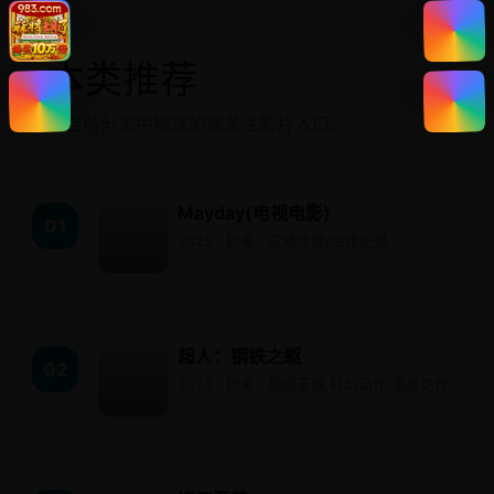
本类推荐
↗
从当前分类中挑选的高关注影片入口。
Mayday(电视电影)
01
2025 · 欧美 · 灾难惊悚/空难纪录
超人：钢铁之躯
02
2024 · 欧美 · 超级英雄,科幻动作,重启之作