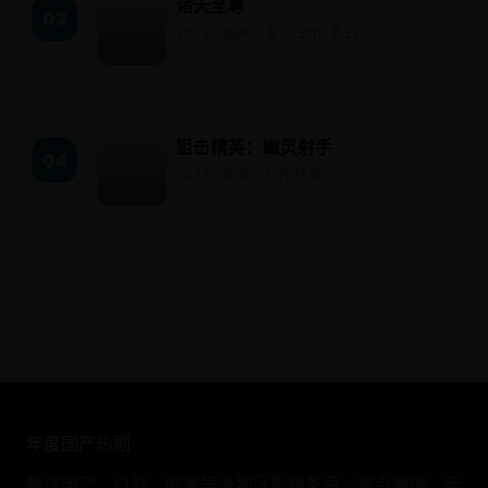
诸天至尊
03
2023 · 国产 · 玄幻,动作,奇幻
狙击精英：幽灵射手
04
2022 · 欧美 · 动作战争
年度国产热剧
甄选国产、日韩、欧美等多地区影视条目，聚合剧情、年