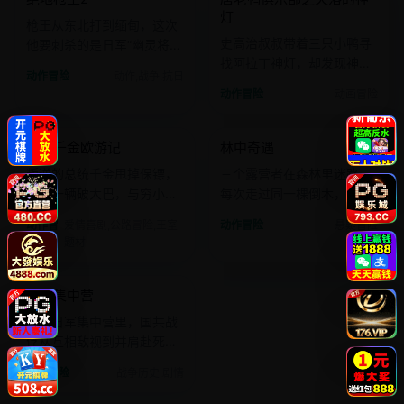
国产
电影
欧美
电影
灯
枪王从东北打到缅甸，这次
史高治叔叔带着三只小鸭寻
他要刺杀的是日军“幽灵将
找阿拉丁神灯，却发现神灯
军”。
动作冒险
动作,战争,抗日
精灵是个满嘴骚话的破产大
动作冒险
动画冒险
叔。
2017 · 爱情喜剧
2011 · 悬疑冒险
第一千金欧游记
林中奇遇
欧美
电影
欧美
电影
叛逆的总统千金甩掉保镖，
三个露营者在森林里迷路，
搭上一辆破大巴，与穷小子
每次走过同一棵倒木，都会
在欧洲大陆展开爆笑冒险。
进入一个不同风格的平行世
动作冒
爱情喜剧,公路冒险,王室
动作冒险
悬疑冒险
界。
险
题材
2007 · 战争历史
江塘集中营
国产
电影
一座日军集中营里，国共战
俘从互相敌视到并肩赴死，
只用了三十天。
动作冒险
战争历史,剧情