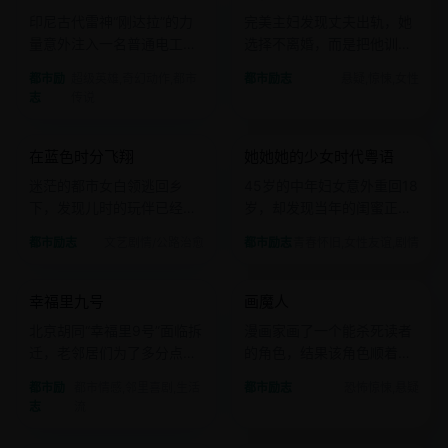
印尼古代雷神“刚达拉”的力
完美主妇发现丈夫出轨，她
量意外注入一名普通电工体
选择不离婚，而是把他训练
内，他将成为新的都市守护
成杀人犯。
都市励
超级英雄,奇幻动作,都市
都市励志
悬疑,惊悚,女性
者。
志
传说
2019 · 文艺剧情
2019 · 青春怀旧
在蓝色时分飞翔
她她她的少女时代粤语
日韩
电影
国产
电影
迷茫的都市女白领逃回乡
45岁的中年妇女意外重回18
下，发现儿时的玩伴已经变
岁，却发现当年的闺蜜正经
成了自己想成为的样子。
历着她曾逃过的悲剧。
都市励志
文艺剧情/公路治愈
都市励志
青春怀旧,女性友谊,剧情
2018 · 都市情感
2017 · 恐怖惊悚
幸福里九号
画魔人
国产
电影
日韩
电影
北京胡同“幸福里9号”面临拆
漫画家画了一个能杀死读者
迁，老邻居们为了多分点
的角色，结果该角色顺着网
钱，上演了一出出荒诞闹
线开始杀死现实中的漫画
都市励
都市情感,邻里喜剧,生活
都市励志
恐怖惊悚,悬疑
剧。
家。
志
流
2016 · 心理惊悚
2014 · 爱情文艺