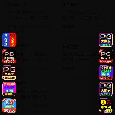
梦魇疯人院
她的轨迹
欧美
电影
日韩
电影
精神病院发明了“入梦疗
一个女人的三段人生，在东
法”，却导致所有医生和病人
京、首尔、北京分别爱上了
被困在同一个共享噩梦里。
三个不可能的男人。
都市励
心理惊悚,恐怖悬疑,密室
都市励志
爱情文艺
志
逃脱
2012 · 爱情喜剧
2011 · 运动剧情
8090向前冲
棒球之虎
国产
电影
亚洲
电影
三个80后一个90后合租在
台湾偏远山区一支由原住民
一间老破小里，他们最怕的
孩子组成的棒球队，没钱买
不是房租，而是接到家里的
球就用石头和竹子训练。
都市励志
爱情喜剧,都市奋斗
都市励志
运动剧情
电话。
2010 · 爱情喜剧
欲望都市2
欧美
电影
十年前她们谈论男人和鞋
子，十年后她们面对的是离
婚协议和肉毒杆菌。
都市励志
爱情喜剧,都市