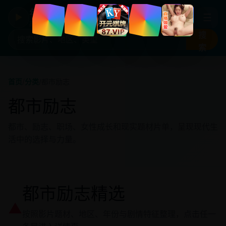
年度国产热剧
☰
▶
高清剧集片库入口
搜
索
首页
/
分类
/
都市励志
都市励志
都市、励志、职场、女性成长和现实题材片单，呈现现代生
活中的选择与力量。
都市励志精选
▲
按照影片题材、地区、年份与剧情特征整理，点击任一