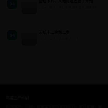
金仙下凡，从治好哑巴妻子开始
03
2024 · 国产 · 奇幻爱情,都市生活,甜宠喜剧
天机十二宫第二季
04
2024 · 国产 · 古装悬疑,动作
年度国产热剧
甄选国产、日韩、欧美等多地区影视条目，聚合剧情、年