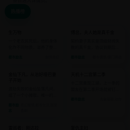
条目进入详情页。
热播榜
2024 · 剧情奇幻
2024 · 都市情感
生万物
傅总，夫人她是真千金
国产
电影
国产
电影
一个老农民死后，他的身体
契约妻子其实是顶级财阀失
化作不同物质，滋养了整片
散的真千金，协议到期后傅
大地，而灵魂却变成了一棵
总跪求别走。
都市励志
剧情奇幻
都市励志
都市情感/豪门商战
会说话的槐树。
2024 · 奇幻爱情
2024 · 古装悬疑
金仙下凡，从治好哑巴妻
天机十二宫第二季
国产
电影
国产
电影
子开始
十二宫重现江湖，上一季的
渡劫失败的金仙坠落凡间，
盟友在第二季开场就被钉在
成了一个小摊贩，唯一的仙
了玄武门上。
都市励志
古装悬疑,动作
力只够治好妻子的哑疾。
都市励
奇幻爱情,都市生活,甜宠
志
喜剧
2022 · 超级英雄
2021 · 悬疑
雷巡者：刚达拉
复仇主妇
欧美
电影
日韩
电影