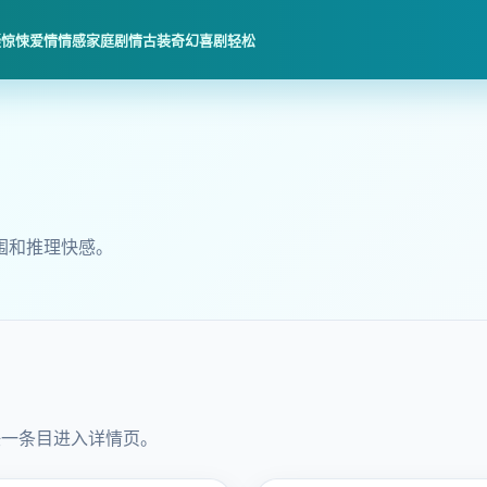
疑惊悚
爱情情感
家庭剧情
古装奇幻
喜剧轻松
围和推理快感。
任一条目进入详情页。
悬疑爱情
2022 · 悬疑家庭