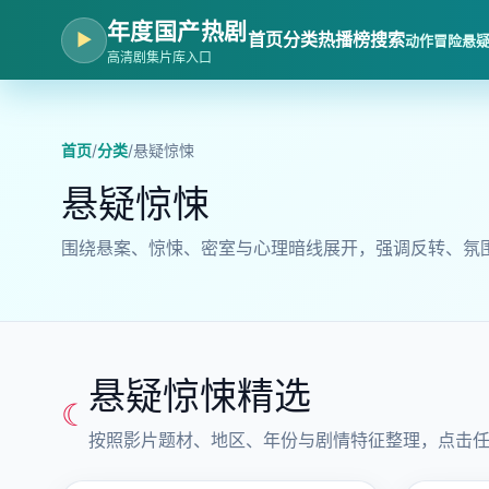
年度国产热剧
▶
首页
分类
热播榜
搜索
动作冒险
悬
高清剧集片库入口
首页
/
分类
/
悬疑惊悚
悬疑惊悚
围绕悬案、惊悚、密室与心理暗线展开，强调反转、氛
悬疑惊悚精选
☾
按照影片题材、地区、年份与剧情特征整理，点击
2024 · 科幻惊悚
2023 · 