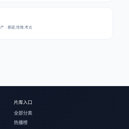
 国产 · 悬疑,惊悚,考古
片库入口
全部分类
热播榜