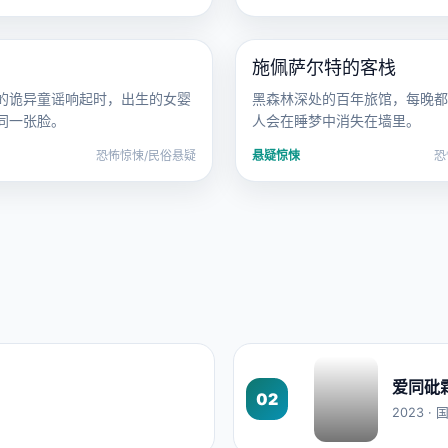
恐怖惊悚
2005 · 恐怖惊悚
施佩萨尔特的客栈
电影
欧美
的诡异童谣响起时，出生的女婴
黑森林深处的百年旅馆，每晚都
同一张脸。
人会在睡梦中消失在墙里。
恐怖惊悚/民俗悬疑
悬疑惊悚
恐
爱同砒
02
2023 ·