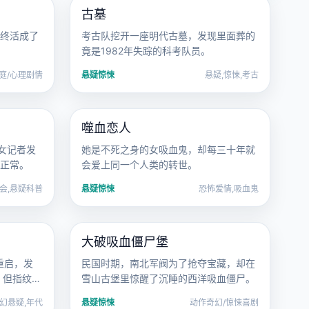
古墓
电影
国产
电影
终活成了
考古队挖开一座明代古墓，发现里面葬的
竟是1982年失踪的科考队员。
庭/心理剧情
悬疑惊悚
悬疑,惊悚,考古
2019 · 恐怖爱情
噬血恋人
电影
欧美
电影
女记者发
她是不死之身的女吸血鬼，却每三十年就
正常。
会爱上同一个人类的转世。
会,悬疑科普
悬疑惊悚
恐怖爱情,吸血鬼
2014 · 动作奇幻
大破吸血僵尸堡
电影
国产
电影
重启，发
民国时期，南北军阀为了抢夺宝藏，却在
，但指纹却
雪山古堡里惊醒了沉睡的西洋吸血僵尸。
幻悬疑,年代
悬疑惊悚
动作奇幻/惊悚喜剧