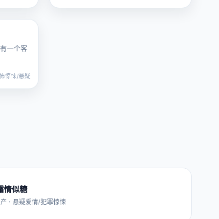
电影
有一个客
怖惊悚/悬疑
霜情似糖
 国产 · 悬疑爱情/犯罪惊悚