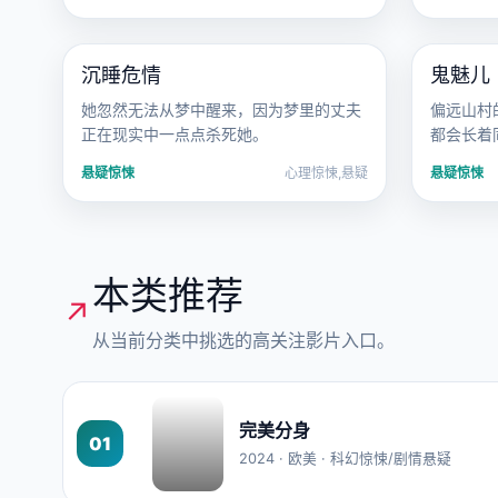
2014 · 心理惊悚
2011 · 
沉睡危情
鬼魅儿
欧美
电影
日韩
她忽然无法从梦中醒来，因为梦里的丈夫
偏远山村
正在现实中一点点杀死她。
都会长着
悬疑惊悚
心理惊悚,悬疑
悬疑惊悚
本类推荐
↗
从当前分类中挑选的高关注影片入口。
完美分身
01
2024 · 欧美 · 科幻惊悚/剧情悬疑