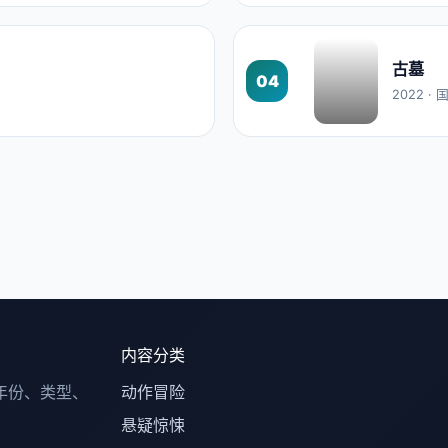
古墓
04
2022 ·
内容分类
年份、类型、
动作冒险
悬疑惊悚