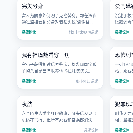
完美分身
爱同砒
欧美
电影
国产
富人为防意外订购了克隆替身，却在深夜
沉迷于极
通过监控看到分身对着镜头说“谢谢替
砒霜还毒
身”。
悬疑惊悚
科幻惊悚/剧情悬疑
悬疑惊悚
2022 · 都市奇幻
2020 · 
我有神瞳能看穿一切
恐怖列车
国产
电影
欧美
穷小子获得神瞳后去鉴宝，却发现国宝贩
一列19
子的头目是当年收养他的孤儿院院长。
站，乘客
车时的模
悬疑惊悚
都市奇幻,悬疑
悬疑惊悚
2016 · 悬疑惊悚
2016 · 
夜航
犯罪现
日韩
电影
亚洲
六个陌生人乘坐红眼航班，醒来后发现飞
刑侦天才
机仍在飞行，但所有乘客和空乘都消失
相，监控
了。
悬疑惊悚
悬疑惊悚
悬疑惊悚