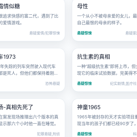
霜情似糖
母性
电影
日韩
限追求快感的富二代，遇到了比
一个从小不被母亲爱的女儿，最
的爱情游戏。
自己最恨的母亲的样子。
悬疑爱情/犯罪惊悚
悬疑惊悚
悬疑家
恐怖悬疑
2020 · 纪实剧情
1973
抗生素的真相
电影
欧美
73年失踪的列车突然驶入现代车
一种“超级抗生素”即将上市，但
都是死人，但他们都保持着刚上
现它的临床试验数据，完美得不
样。
恐怖悬疑
悬疑惊悚
纪实剧情,医疗社
犯罪悬疑
2015 · 科幻悬疑
场-真相先死了
神童1965
电影
欧美
在案发现场推理出六个版本的真
1965年被封存的天才实验项目
显示那六个小时他一直在睡觉。
现当年的孩子们都已经90岁了
还是13岁。
犯罪悬疑,刑侦
悬疑惊悚
科