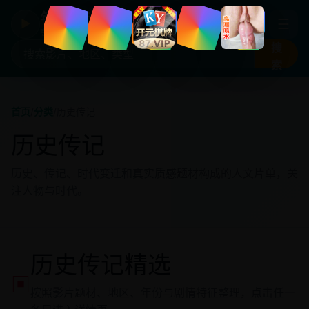
年度国产热剧
☰
▶
高清剧集片库入口
搜
索
首页
/
分类
/
历史传记
历史传记
历史、传记、时代变迁和真实质感题材构成的人文片单，关
注人物与时代。
历史传记精选
▣
按照影片题材、地区、年份与剧情特征整理，点击任一