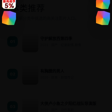
本类推荐
↗
从当前分类中挑选的高关注影片入口。
守护解放西第四季
01
2023 · 国产 · 纪录剧情,群像
有胸膛的男人
02
2020 · 欧美 · 剧情传记
大侠卢小鱼之夕阳红战队导演版
03
2020 · 国产 · 动作喜剧