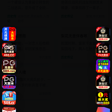
一个被误认为拿破仑转世的
他答应战死的战友照顾其未
二战逃兵，意外成了全欧洲
婚妻，结果照顾了一辈子，
的笑柄与英雄。
两人从未跨越雷池。
历史传
战争历史,黑色幽默,人性
历史传记
爱情,年代剧情
记
剧情
2012 · 年代爱情
2009 · 年代爱情
梧桐相思雨
梨花无意伴春寒
国产
电影
国产
电影
民国时期，一对恋人在梧桐
民国时期，富家千金爱上了
树下定情，却因家族恩怨分
梨园戏子，两人在抗日烽火
离了四十年。
中演绎了一出戏中戏。
历史传记
年代爱情
历史传记
年代爱情
2005 · 战争剧情
少壮军人魂
国产
电影
1999年国庆大阅兵前夕，一
群十七八岁的新兵蛋子被选
入魔鬼集训队。
历史传记
战争剧情