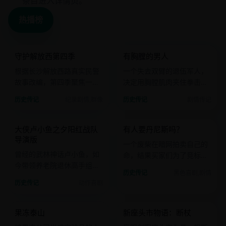
条目进入详情页。
热播榜
2023 · 纪录剧情
2020 · 剧情传记
守护解放西第四季
有胸膛的男人
国产
电影
欧美
电影
根据长沙解放西路真实民警
一个失去双臂的退伍军人，
故事改编，第四季聚焦一个
决定用胸膛肌肉夹住拳击手
永远不出警的夜班警员。
套参加地下拳赛。
历史传记
纪录剧情,群像
历史传记
剧情传记
2020 · 动作喜剧
2020 · 黑色喜剧
大侠卢小鱼之夕阳红战队
有人要丹尼斯吗？
国产
电影
欧美
电影
导演版
一个废柴在暗网拍卖自己的
曾经的武林神话卢小鱼，如
命，结果买家们为了竞标开
今带领养老院退休高手组队
始互相残杀。
历史传记
黑色喜剧,剧情
重出江湖。
历史传记
动作喜剧
2019 · 荒诞喜剧
2018 · 动作历史
果冻泰山
新座头市物语：断杖
欧美
电影
日韩
电影