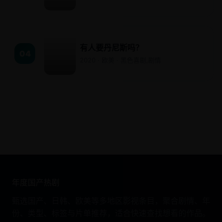
有人要丹尼斯吗？
04
2020 · 欧美 · 黑色喜剧,剧情
年度国产热剧
甄选国产、日韩、欧美等多地区影视条目，聚合剧情、年
份、类型、标签与片单推荐，适合快速查找想看的作品。