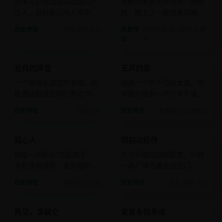
被果冻公司当成实验品的人
盲眼剑客座头市为寻一根断
造人，自称泰山闯入华尔
杖，踏上了一段充满背叛与
街，把股票代码当成藤蔓。
救赎的血路。
历史传记
荒诞喜剧,冒险
历史传
动作历史,武士剧情,公路
记
片
2017 · 家庭剧情
2017 · 爱情剧情
五月的声音
无声的爱
国产
电影
日韩
电影
一个聋哑女孩意外发现，她
她是一个听不见的女孩，他
能通过触摸音响的震动“听
却想为她办一场只有手语的
见”五月天的歌。
演唱会。
历史传记
家庭剧情
历史传记
爱情剧情/治愈催泪
2017 · 悬疑爱情
2015 · 历史
猎心人
明初功臣传
日韩
电影
国产
电影
她是一名职业“恋爱猎手”，
六个开国功勋的宴席，只有
专钓多金渣男，直到她的女
一具尸体活着走出宫门。
儿爱上了下一个目标。
历史传记
悬疑爱情,心理
历史传记
历史,战争,传记
2015 · 战争历史
2014 · 爱情
再见，拿破仑
爱是永恒承诺
欧美
电影
欧美
电影