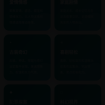
爱情情感
家庭剧情
聚焦爱情、虐恋、甜宠和
家庭关系、成长记忆与生
情绪张力，以人物关系和
活流叙事交织，呈现细腻
情感选择推动故事。
真实的人物命运。
✦
☀
古装奇幻
喜剧轻松
古装、神话、穿越与奇幻
喜剧、轻松冒险和温暖治
设定集中呈现，兼具想象
愈类作品集合，突出节
力、权谋和东方气质。
奏、笑点和亲和力。
◆
◎
犯罪探案
科幻视界