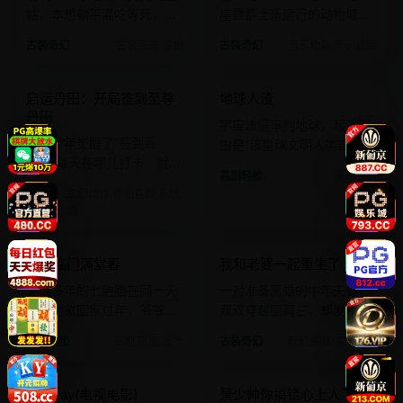
姑，本想躺平混吃等死，却
座靠爵士乐运行的动物城
被全皇宫宠上了天。
市，而钢琴手是人类叛徒。
古装奇幻
古装甜宠,喜剧
古装奇幻
音乐动画,奇幻冒险
2025 · 玄幻动作
2025 · 黑色喜剧
启运丹田：开局签到至尊
地球人渣
国产
电影
国产
电影
丹田
宇宙法庭审判地球，起诉理
废柴少年觉醒了“签到系
由是“该星球文明人类普遍具
统”，每天在哪儿打卡，就能
备‘人渣’属性”。
喜剧轻松
黑色喜剧
获得那个地方的丹田能力。
喜剧轻
玄幻动作,修仙喜剧,系统
松
流
2025 · 喜剧
2025 · 奇幻喜剧
七喜临门满堂春
我和老婆一起重生了
国产
电影
国产
电影
失散多年的七胞胎在同一天
一对准备离婚的中年夫妻，
带着对象回家过年，爷爷奶
双双穿越回高三，却发现对
奶的房子塌了。
方依然是自己的同学。
喜剧轻松
喜剧,家庭,贺岁
古装奇幻
奇幻喜剧/家庭情感
2025 · 灾难惊悚
2025 · 爱情喜剧
Mayday(电视电影)
景少帅你搞错心上人了
欧美
电影
国产
电影