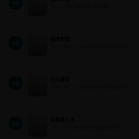
06
2022 · 日韩 · 剧情悬疑,都市情感
绝境希望
07
2021 · 欧美 · 灾难生存,剧情家庭,人性考验
白马将军
08
2019 · 国产 · 历史战争,动作传记,古装剧情
幸福里九号
09
2018 · 国产 · 都市情感,邻里喜剧,生活流