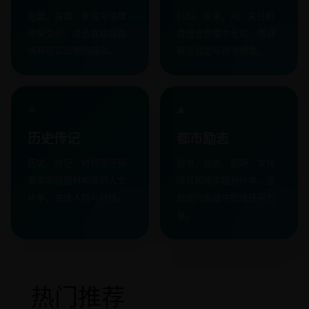
犯罪、探案、卧底与法理
科幻、未来、AI、末日和
冲突交织，适合喜欢强剧
异想世界集中呈现，强调
情和现实议题的观众。
概念设定与视觉想象。
▣
▲
历史传记
都市励志
历史、传记、时代变迁和
都市、励志、职场、女性
真实质感题材构成的人文
成长和现实题材片单，呈
片单，关注人物与时代。
现现代生活中的选择与力
量。
热门推荐