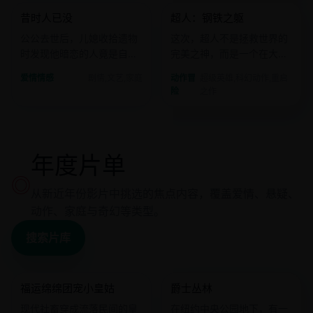
昔时人已没
超人：钢铁之躯
国产
电影
欧美
电影
公公去世后，儿媳收拾遗物
这次，超人不是拯救世界的
时发现他暗恋的人竟是自己
完美之神，而是一个在大都
的奶奶。
会送外卖、患有社交恐惧症
爱情情感
剧情,文艺,家庭
动作冒
超级英雄,科幻动作,重启
的氪星青年。
险
之作
年度片单
◎
从新近年份影片中挑选的焦点内容，覆盖爱情、悬疑、
动作、家庭与奇幻等类型。
搜索片库
2025 · 古装甜宠
2025 · 音乐动画
福运绵绵团宠小皇姑
爵士丛林
国产
电影
欧美
电影
现代社畜穿成流落民间的皇
在纽约中央公园地下，有一