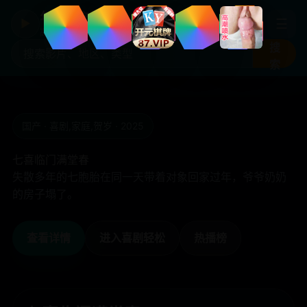
年度国产热剧
☰
▶
高清剧集片库入口
搜
索
欧美 · 灾难惊悚/空难纪录 · 2025
Mayday(电视电影)
起飞后两引擎同时熄火，机长必须在90秒内决定是否迫降
在核电站旁。
查看详情
进入动作冒险
热播榜