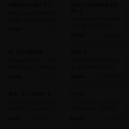
闪婚后我实力藏不住了
你说不认我的曝光身份后
国产
电影
国产
电影
哭什么
隐藏身份的女总裁被家里逼
灰姑娘假装富豪千金羞辱前
着闪婚，婚后发现技术宅老
男友，第二天发现前男友是
公竟是当年救过的落魄天
喜剧轻松
爱情喜剧
首富私生子。
才。
爱情情感
爱情,剧情,都市
2024 · 爱情
2024 · 科幻惊悚
豪门老公偏要宠我
完美分身
国产
电影
欧美
电影
契约婚姻到期那天，冷漠总
富人为防意外订购了克隆替
裁却撕了合同说：“我偏不离
身，却在深夜通过监控看到
婚。”
分身对着镜头说“谢谢替
爱情情感
爱情,喜剧,都市
悬疑惊悚
科幻惊悚/剧情悬疑
身”。
2024 · 都市情感
2024 · 剧情奇幻
傅总，夫人她是真千金
生万物
国产
电影
国产
电影
契约妻子其实是顶级财阀失
一个老农民死后，他的身体
散的真千金，协议到期后傅
化作不同物质，滋养了整片
总跪求别走。
大地，而灵魂却变成了一棵
都市励志
都市情感/豪门商战
都市励志
剧情奇幻
会说话的槐树。
2023 · 古装悬疑
2023 · 纪录剧情