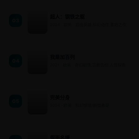
超人：钢铁之躯
03
2024 · 欧美 · 超级英雄,科幻动作,重启之作
我是加百列
04
2021 · 欧美 · 奇幻剧情,宗教信仰,人性探索
完美分身
05
2024 · 欧美 · 科幻惊悚/剧情悬疑
假面名媛