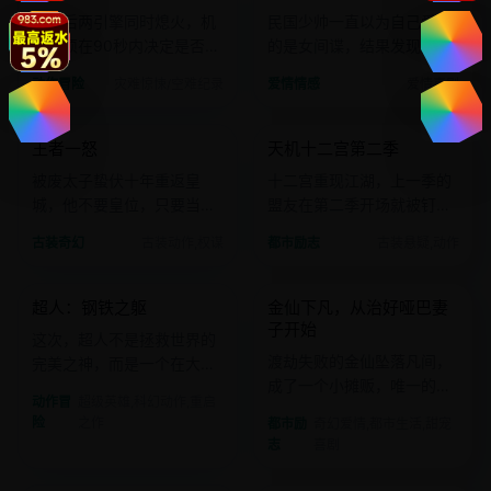
起飞后两引擎同时熄火，机
民国少帅一直以为自己爱上
长必须在90秒内决定是否迫
的是女间谍，结果发现真情
降在核电站旁。
书是自己那个土里土气的小
动作冒险
灾难惊悚/空难纪录
爱情情感
爱情喜剧
丫鬟写的。
2024 · 古装动作
2024 · 古装悬疑
王者一怒
天机十二宫第二季
国产
电影
国产
电影
被废太子蛰伏十年重返皇
十二宫重现江湖，上一季的
城，他不要皇位，只要当年
盟友在第二季开场就被钉在
告密者们的项上人头。
了玄武门上。
古装奇幻
古装动作,权谋
都市励志
古装悬疑,动作
2024 · 超级英雄
2024 · 奇幻爱情
超人：钢铁之躯
金仙下凡，从治好哑巴妻
欧美
电影
国产
电影
子开始
这次，超人不是拯救世界的
渡劫失败的金仙坠落凡间，
完美之神，而是一个在大都
成了一个小摊贩，唯一的仙
会送外卖、患有社交恐惧症
动作冒
超级英雄,科幻动作,重启
力只够治好妻子的哑疾。
的氪星青年。
险
之作
都市励
奇幻爱情,都市生活,甜宠
志
喜剧
2024 · 爱情喜剧
2024 · 爱情