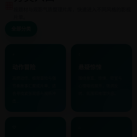
▦
按题材与观影气质整理片库，快速进入不同风格的影视
片单。
全部分类
⚡
☾
动作冒险
悬疑惊悚
高燃动作、极限冒险与强
围绕悬案、惊悚、密室与
节奏故事汇聚成片单，适
心理暗线展开，强调反
合寻找紧张观感与视听冲
转、氛围和推理快感。
击…
♡
⌂