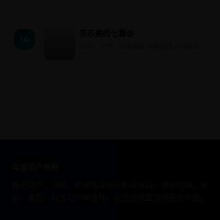
莎乐美的七重纱
10
2023 · 欧美 · 剧情悬疑,古典改编,心理惊悚
年度国产热剧
甄选国产、日韩、欧美等多地区影视条目，聚合剧情、年
份、类型、标签与片单推荐，适合快速查找想看的作品。