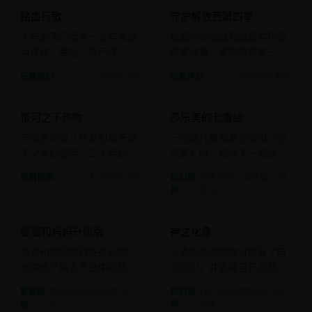
踏血行歌
守护解放西第四季
国产
电影
国产
电影
十年前灭门案唯一幸存者成
根据长沙解放西路真实民警
为仵作，每验一具尸体，就
故事改编，第四季聚焦一个
离真相近一步也离自己越
永远不出警的夜班警员。
古装奇幻
古装悬疑,武侠
历史传记
纪录剧情,群像
远。
2023 · 科幻爱情
2023 · 剧情悬疑
银河之下热吻
莎乐美的七重纱
国产
电影
欧美
电影
宇航员的女儿在发射塔下吻
一位现代舞女星在演出《莎
了父亲的徒弟，二十年后发
乐美》时，每揭下一层纱，
现那一吻改变了银河坐标。
现实中就有一位仇人离奇死
爱情情感
科幻爱情,青春
科幻视
剧情悬疑,古典改编,心理
去。
界
惊悚
2023 · 家庭喜剧
2023 · 科幻动作
婆婆和妈妈升级版
神之化身
国产
电影
欧美
电影
婆婆和妈妈同时住进新房，
人类创造的最强AI拥有了自
女婿成了两人大战中的终极
我意识，并宣称自己为新的
“人质”。
“神”。
家庭剧
家庭喜剧,婆媳剧情,女性
科幻视
科幻动作,赛博朋克,哲学
情
成长
界
思辨