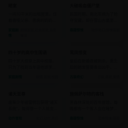
陋室
大破吸血僵尸堡
日韩
电影
国产
电影
一间10平米的出租屋里，住
民国时期，南北军阀为了抢
着聋哑父亲、患病的奶奶和
夺宝藏，却在雪山古堡里惊
一个考全校第一的女儿，她
醒了沉睡的西洋吸血僵尸。
家庭剧
剧情家庭,社会底层,治愈
悬疑惊悚
动作奇幻/惊悚喜剧
们靠给别人“写信”维生。
情
催泪
2019 · 剧情
2023 · 古装
四十岁的高中生国语
鸾凤惊变
日韩
电影
国产
电影
四十岁大叔穿上高中校服，
皇后在新婚夜被刺杀，重生
只为了找到当年逼他退学的
后的她发誓要查出凶手，却
国语老师。
发现自己爱上了皇帝。
家庭剧情
剧情,喜剧,校园
古装奇幻
古装,悬疑,爱情
2023 · 玄幻
2005 · 恐怖惊悚
诸天至尊
施佩萨尔特的客栈
国产
电影
欧美
电影
废柴少年被雷劈后获得“诸天
黑森林深处的百年旅馆，每
系统”，每得罪一个人就变强
晚都有一个客人会在睡梦中
一分。
消失在墙里。
动作冒险
玄幻,动作,奇幻
悬疑惊悚
恐怖惊悚/悬疑
2020 · 剧情
2024 · 超级英雄