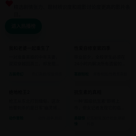
♥
精选剧情张力、题材辨识度和观影讨论度更高的影片条
目。
进入热播榜
2025 · 奇幻喜剧
2023 · 青春校园
我和老婆一起重生了
性爱自修室第四季
国产
电影
欧美
电影
一对准备离婚的中年夫妻，
毕业前夕，全校学生必须在
双双穿越回高三，却发现对
24小时内解决所有遗留的情
方依然是自己的同学。
感问题。
古装奇幻
奇幻喜剧/家庭情感
喜剧轻松
青春校园/性教育喜剧
2018 · 动作
2020 · 纪实剧情
绝地枪王2
抗生素的真相
国产
电影
欧美
电影
枪王从东北打到缅甸，这次
一种“超级抗生素”即将上
他要刺杀的是日军“幽灵将
市，但女记者发现它的临床
军”。
试验数据，完美得不正常。
动作冒险
动作,战争,抗日
悬疑惊
纪实剧情,医疗社会,悬疑
悚
科普
2019 · 剧情家庭
2014 · 动作奇幻