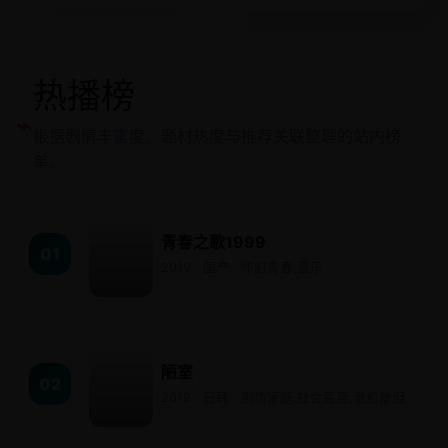
热播榜
⌁
根据剧情丰富度、题材热度与推荐关联整理的站内榜
单。
青春之歌1999
01
2019 · 国产 · 怀旧青春,音乐
陋室
02
2019 · 日韩 · 剧情家庭,社会底层,治愈催泪