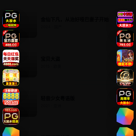
金仙下凡，从治好哑巴妻子开始
2024 · 国产
宝贝大盗
2015 · 欧美
轻音少女粤语版
2021 · 亚洲