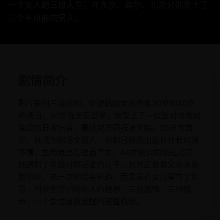
一个女人的三段人生，在东京、首尔、北京分别爱上了
三个不可能的男人。
剧情简介
影片采用三幕结构，讲述韩国女孩秀雅20岁到40岁
的漂泊。20岁在东京留学，她爱上了一位反对核电站
建设的日本记者，最终对方因报道失踪。30岁在首
尔，她成为职场女强人，却和已婚的出版社社长纠缠
不清，主动退出后独自产女。40岁被公司派驻北京，
她遇到了年轻时那记者的儿子，对方正做着父亲未竟
的事业。这一次她没有逃避，而是带着女儿留在了北
京，用余生守护两代人的理想。三段感情，三种城
市，一个女性自我觉醒的完整轨迹。