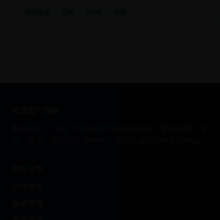
都市励志
日韩
2014
电影
年度国产热剧
甄选国产、日韩、欧美等多地区影视条目，聚合剧情、年
份、类型、标签与片单推荐，适合快速查找想看的作品。
内容分类
动作冒险
悬疑惊悚
爱情情感