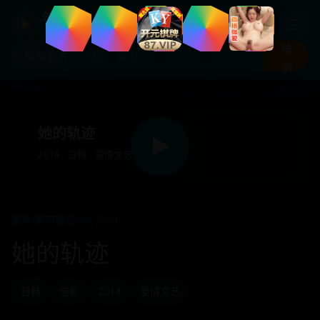
年度国产热剧
☰
▶
高清剧集片库入口
搜
索
她的轨迹
▶
2014 · 日韩 · 爱情文艺
首页
/
都市励志
/
她的轨迹
她的轨迹
日韩
电影
2014
爱情文艺