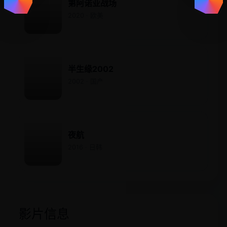
第阿诺亚战场
2020 · 欧美
半生缘2002
2002 · 国产
夜航
2016 · 日韩
影片信息