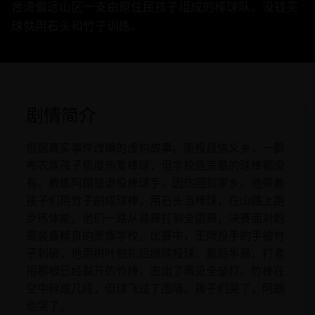
台湾偏远山区一支由原住民孩子组成的棒球队，没钱买
球就用石头和竹子训练。
剧情简介
根据真实事件改编的虚构故事。南投县信义乡，一群
布农族孩子极度热爱棒球，但学校连完整的球棒都没
有。教练阿朗是退役棒球手，因伤回到家乡。他带着
孩子们用竹子削成球棒，用石头当棒球，在山路上跑
步练体能。他们一路从县赛打到全国赛，决赛面对的
是装备精良的贵族学校。比赛中，王牌投手的手被竹
子刺破，他用树叶包扎后继续投球。最后半局，打者
用那根已经裂开的竹棒，击出了再见全垒打。竹棒在
空中碎成几段，但球飞过了围墙。孩子们哭了，阿朗
也哭了。