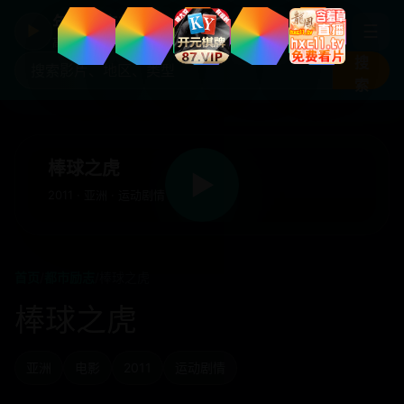
年度国产热剧
☰
▶
高清剧集片库入口
搜
索
棒球之虎
▶
2011 · 亚洲 · 运动剧情
首页
/
都市励志
/
棒球之虎
棒球之虎
亚洲
电影
2011
运动剧情