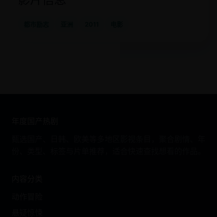
都市励志
亚洲
2011
电影
年度国产热剧
甄选国产、日韩、欧美等多地区影视条目，聚合剧情、年
份、类型、标签与片单推荐，适合快速查找想看的作品。
内容分类
动作冒险
悬疑惊悚