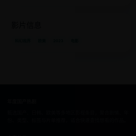
影片信息
科幻视界
欧美
2023
电影
年度国产热剧
甄选国产、日韩、欧美等多地区影视条目，聚合剧情、年
份、类型、标签与片单推荐，适合快速查找想看的作品。