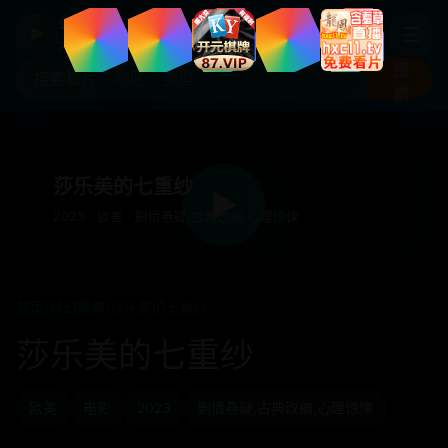
年度国产热剧
☰
▶
高清剧集片库入口
搜
索
莎乐美的七重纱
▶
2023 · 欧美 · 剧情悬疑,古典改编,心理惊悚
首页
/
科幻视界
/
莎乐美的七重纱
莎乐美的七重纱
欧美
电影
2023
剧情悬疑,古典改编,心理惊悚