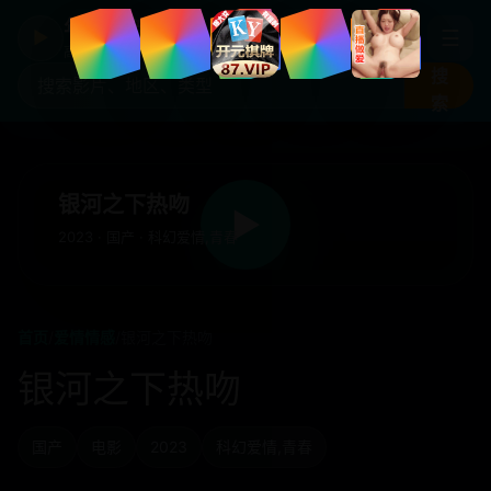
年度国产热剧
☰
▶
高清剧集片库入口
搜
索
银河之下热吻
▶
2023 · 国产 · 科幻爱情,青春
首页
/
爱情情感
/
银河之下热吻
银河之下热吻
国产
电影
2023
科幻爱情,青春