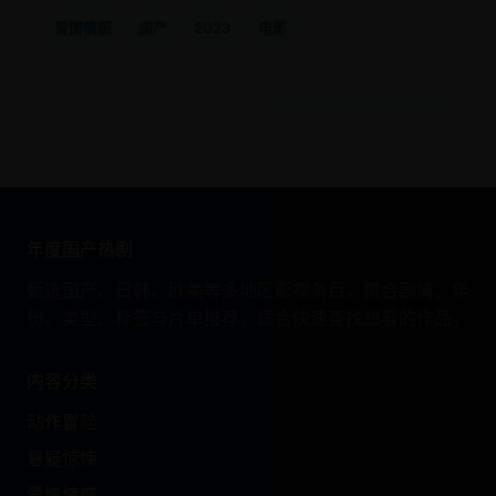
爱情情感
国产
2023
电影
年度国产热剧
甄选国产、日韩、欧美等多地区影视条目，聚合剧情、年
份、类型、标签与片单推荐，适合快速查找想看的作品。
内容分类
动作冒险
悬疑惊悚
爱情情感