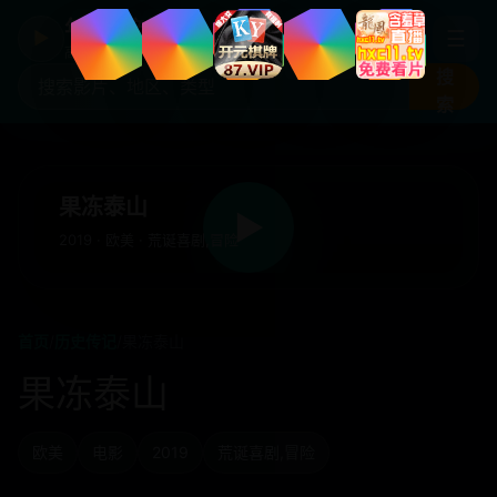
年度国产热剧
☰
▶
高清剧集片库入口
搜
索
果冻泰山
▶
2019 · 欧美 · 荒诞喜剧,冒险
首页
/
历史传记
/
果冻泰山
果冻泰山
欧美
电影
2019
荒诞喜剧,冒险