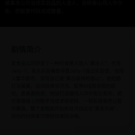
被果冻公司当成实验品的人造人，自称泰山闯入华尔
街，把股票代码当成藤蔓。
剧情简介
某食品公司研发了一种可食用人造人“果冻人”，代号
Jelly-7。某天实验事故导致Jelly-7逃出实验室，他闯
入繁华都市，坚信自己是“果冻森林的泰山”。他把路
灯当藤蔓、自动扶梯当河流、股票K线图当猎豹斑
纹。更离谱的是，他误打误撞闯入华尔街交易所，把
交易键盘上的数字当成求救密码，一顿乱按竟然让股
市暴涨。整个金融圈开始疯狂寻找这位“果冻先知”，
而他的创造者只想把他塞回冰箱。