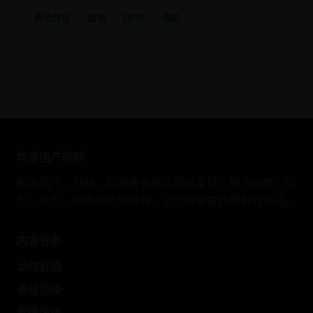
历史传记
欧美
2019
电影
年度国产热剧
甄选国产、日韩、欧美等多地区影视条目，聚合剧情、年
份、类型、标签与片单推荐，适合快速查找想看的作品。
内容分类
动作冒险
悬疑惊悚
爱情情感