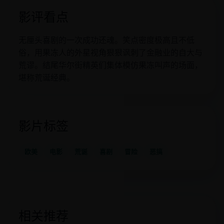
影评看点
无厘头喜剧的一次成功还魂。笑点密度极高且不低
俗，用果冻人的外星视角狠狠讽刺了金融业的自大与
荒谬。结尾华尔街精英们集体模仿果冻叫声的场面，
堪称荒诞经典。
影片标签
欧美
电影
荒诞
喜剧
冒险
恶搞
相关推荐