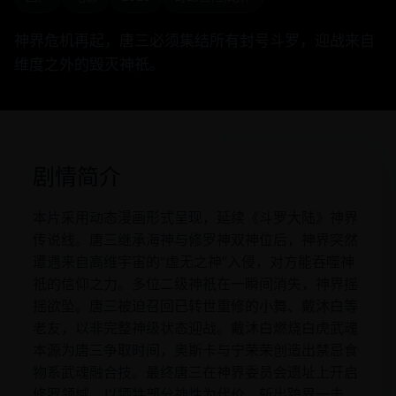
神界危机再起，唐三必须集结所有封号斗罗，迎战来自
维度之外的毁灭神祇。
剧情简介
本片采用动态漫画形式呈现，延续《斗罗大陆》神界
传说线。唐三继承海神与修罗神双神位后，神界突然
遭遇来自高维宇宙的“虚无之神”入侵，对方能吞噬神
祇的信仰之力。多位二级神祇在一瞬间消失，神界摇
摇欲坠。唐三被迫召回已转世重修的小舞、戴沐白等
老友，以非完整神级状态迎战。戴沐白燃烧白虎武魂
本源为唐三争取时间，奥斯卡与宁荣荣创造出禁忌食
物系武魂融合技。最终唐三在神界委员会遗址上开启
修罗领域，以牺牲部分神性为代价，斩出跨界一击。