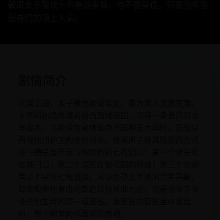
被废太子蛰伏十年重返皇城，他不要皇位，只要当年告
密者们的项上人头。
剧情简介
北梁王朝，太子萧桓被诬谋反，废为庶人流放荒漠。
十年间他隐姓埋名游历西域诸国，习得一身诡异刀法
与毒术。当新帝在皇城举办万国朝贡大典时，萧桓以
西域使团护卫的身份归来。他采用了极其残忍的方式
逐一猎杀当年参与构陷他的七名朝臣：第一个被吊死
在城门口；第二个溺死在御花园的荷塘；第三个在朝
堂之上突然七窍流血。新帝惊恐之下派出禁军围剿，
却发现萧桓复仇的真正目标并非七臣，而是当年下令
诛杀他生母的那一道密旨。当密旨内容被当众念出
时，整个朝堂的体面彻底崩塌。