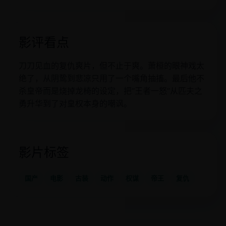
影评看点
刀刀见血的复仇爽片，但不止于爽。萧桓的眼神戏太
绝了，从阴鸷到悲凉只用了一个嘴角抽搐。最后他不
杀皇帝而是烧掉龙椅的设定，把“王者一怒”从匹夫之
勇升华到了对皇权本身的嘲讽。
影片标签
国产
电影
古装
动作
权谋
帝王
复仇