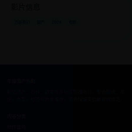
影片信息
古装奇幻
国产
2024
电影
年度国产热剧
甄选国产、日韩、欧美等多地区影视条目，聚合剧情、年
份、类型、标签与片单推荐，适合快速查找想看的作品。
内容分类
动作冒险