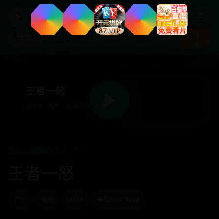
年度国产热剧
☰
▶
高清剧集片库入口
搜
索
王者一怒
▶
2024 · 国产 · 古装动作,权谋
首页
/
古装奇幻
/
王者一怒
王者一怒
国产
电影
2024
古装动作,权谋