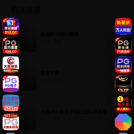
相关推荐
施佩萨尔特的客栈
2005 · 欧美
来电不善
2019 · 亚洲
大侠卢小鱼之夕阳红战队导演版
2020 · 国产