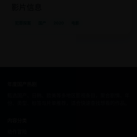
影片信息
犯罪探案
国产
2020
电影
年度国产热剧
甄选国产、日韩、欧美等多地区影视条目，聚合剧情、年
份、类型、标签与片单推荐，适合快速查找想看的作品。
内容分类
动作冒险