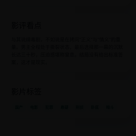
影评看点
与其说缉毒剧，不如说是在拷问“正义”与“情义”的重
量。男主全程处于撕裂状态，最后选择那一幕的沉默
长达三十秒，压迫感堪称窒息。结局没有给出标准答
案，这才是现实。
影片标签
国产
电影
犯罪
悬疑
刑侦
卧底
暗斗