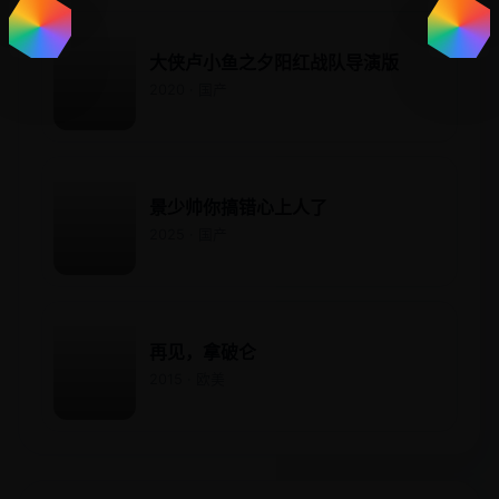
大侠卢小鱼之夕阳红战队导演版
2020 · 国产
景少帅你搞错心上人了
2025 · 国产
再见，拿破仑
2015 · 欧美