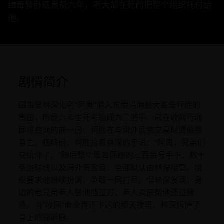
缉毒警卧底黑帮六年，老大却在死前把整个组织托付给
他。
剧情简介
缉毒警林深化名“阿鬼”潜入东南沿海最大毒枭柯胜的
集团，历经六年生死考验成为二把手。就在收网行动
即将启动的前一周，柯胜在与境外武装交易时遭偷袭
身亡。临终前，柯胜拉着林深的手说：“阿鬼，兄弟们
交给你了。”随后整个贩毒网络的三百余号手下、数十
条运输线以及海外资金链，全部默认由林深接管。组
织要求他继续扮演，争取一网打尽。但林深发现，身
边的老兄弟有人替他挡过刀，有人卖房帮他还过赌
债。当“收网”命令真正下达的那天夜里，林深拆掉了
身上的窃听器。