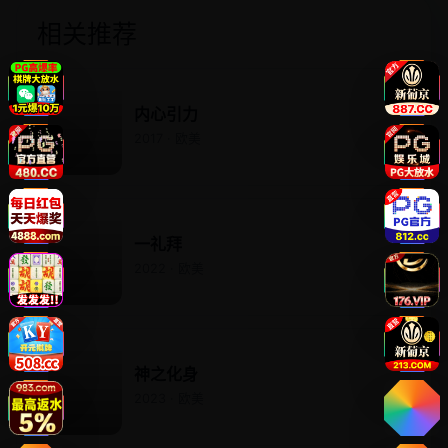
相关推荐
内心引力
2017 · 欧美
一礼拜
2022 · 欧美
神之化身
2023 · 欧美