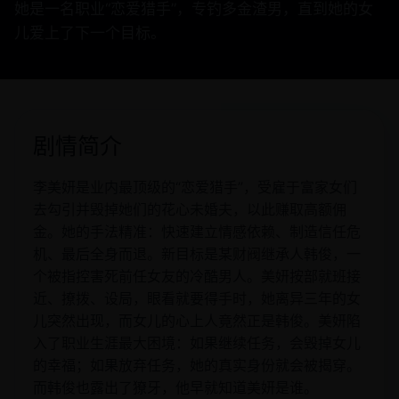
她是一名职业“恋爱猎手”，专钓多金渣男，直到她的女
儿爱上了下一个目标。
剧情简介
李美妍是业内最顶级的“恋爱猎手”，受雇于富家女们
去勾引并毁掉她们的花心未婚夫，以此赚取高额佣
金。她的手法精准：快速建立情感依赖、制造信任危
机、最后全身而退。新目标是某财阀继承人韩俊，一
个被指控害死前任女友的冷酷男人。美妍按部就班接
近、撩拨、设局，眼看就要得手时，她离异三年的女
儿突然出现，而女儿的心上人竟然正是韩俊。美妍陷
入了职业生涯最大困境：如果继续任务，会毁掉女儿
的幸福；如果放弃任务，她的真实身份就会被揭穿。
而韩俊也露出了獠牙，他早就知道美妍是谁。