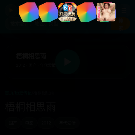
年度国产热剧
☰
▶
高清剧集片库入口
搜
索
梧桐相思雨
▶
2012 · 国产 · 年代爱情
首页
/
历史传记
/
梧桐相思雨
梧桐相思雨
国产
电影
2012
年代爱情