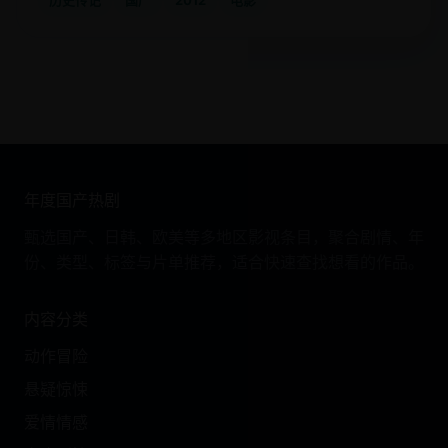
历史传记
国产
2012
电影
年度国产热剧
甄选国产、日韩、欧美等多地区影视条目，聚合剧情、年
份、类型、标签与片单推荐，适合快速查找想看的作品。
内容分类
动作冒险
悬疑惊悚
爱情情感