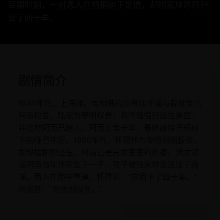
民国时期，一对恋人在梧桐树下定情，却因家族恩怨分
离了四十年。
剧情简介
1940年代，上海滩。梧桐巷的少爷陆怀瑾与裁缝女儿
阿雨相爱。陆家为攀附权贵，将怀瑾强行送往美国，
并谎称阿雨已嫁人。阿雨苦等十年，最终嫁给梧桐树
下的哑巴花匠。1980年代，怀瑾作为华侨归国投资，
发现梧桐树还在，阿雨已是白发苍苍的外婆。他才知
道阿雨当年怀孕生下一子，孩子被陆家夺走送往了南
洋。两人在雨中重逢，怀瑾说：“这雨下了四十年。”
阿雨答：“但梧桐没死。”