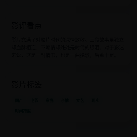
影评看点
影片充满了对胶片时代的深情致敬。三段故事虽独立
却血脉相连，不煽情却处处是时代的眼泪。对于影迷
来说，这是一封情书，也是一曲挽歌，后劲十足。
影片标签
国产
电影
家庭
亲情
文艺
现实
时间跨度