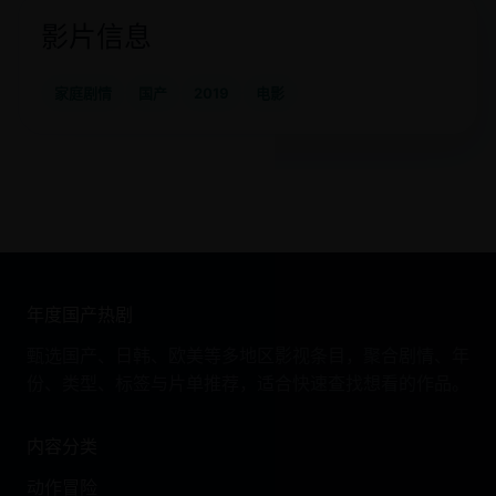
影片信息
家庭剧情
国产
2019
电影
年度国产热剧
甄选国产、日韩、欧美等多地区影视条目，聚合剧情、年
份、类型、标签与片单推荐，适合快速查找想看的作品。
内容分类
动作冒险