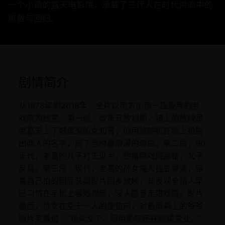
一个小镇的露天电影院，承载了三代人在时代洪流中的
离散与回归。
剧情简介
从1978年到2018年，全片以南方小镇一座废弃的老
戏院为线索。第一段：改革开放初期，镇上的放映员
老葛爱上了城里来的女知青，他用放映机在墙上投射
出两人的名字，成了当时最浪漫的表白。第二段：90
年代，老葛的儿子打工返乡，想推倒戏院盖楼，父子
反目。第三段：现代，老葛的孙女成为独立导演，带
着自己拍的国际获奖影片回乡放映，却发现全镇人早
已习惯在手机上看短视频，没人愿意走进戏院。影片
最后，孙女在空无一人的座位前，对着屏幕上的爷爷
照片笑着说：“观众没了，但电影院还在继续营业。”