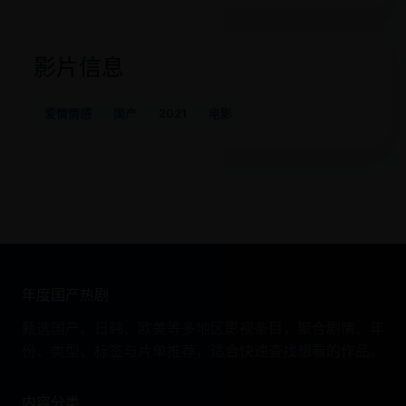
影片信息
爱情情感
国产
2021
电影
年度国产热剧
甄选国产、日韩、欧美等多地区影视条目，聚合剧情、年
份、类型、标签与片单推荐，适合快速查找想看的作品。
内容分类