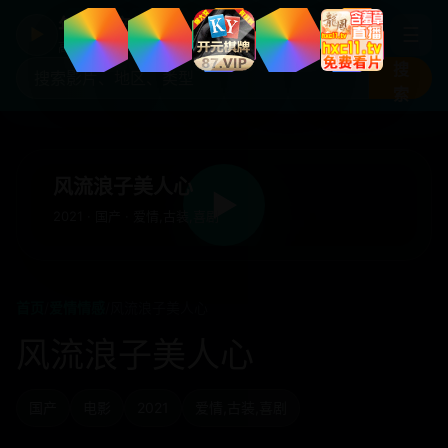
年度国产热剧
☰
▶
高清剧集片库入口
搜
索
风流浪子美人心
▶
2021 · 国产 · 爱情,古装,喜剧
首页
/
爱情情感
/
风流浪子美人心
风流浪子美人心
国产
电影
2021
爱情,古装,喜剧