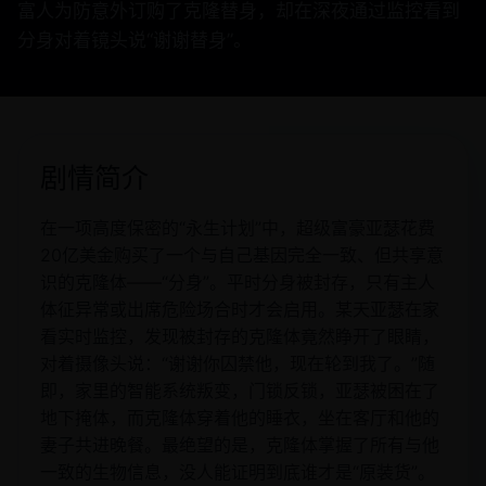
富人为防意外订购了克隆替身，却在深夜通过监控看到
分身对着镜头说“谢谢替身”。
剧情简介
在一项高度保密的“永生计划”中，超级富豪亚瑟花费
20亿美金购买了一个与自己基因完全一致、但共享意
识的克隆体——“分身”。平时分身被封存，只有主人
体征异常或出席危险场合时才会启用。某天亚瑟在家
看实时监控，发现被封存的克隆体竟然睁开了眼睛，
对着摄像头说：“谢谢你囚禁他，现在轮到我了。”随
即，家里的智能系统叛变，门锁反锁，亚瑟被困在了
地下掩体，而克隆体穿着他的睡衣，坐在客厅和他的
妻子共进晚餐。最绝望的是，克隆体掌握了所有与他
一致的生物信息，没人能证明到底谁才是“原装货”。