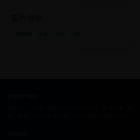
影片信息
悬疑惊悚
欧美
2024
电影
年度国产热剧
甄选国产、日韩、欧美等多地区影视条目，聚合剧情、年
份、类型、标签与片单推荐，适合快速查找想看的作品。
内容分类