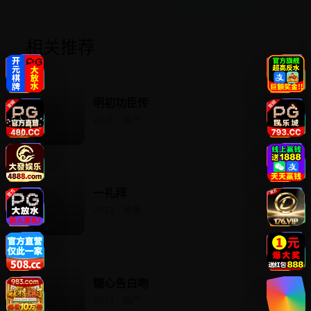
相关推荐
明初功臣传
2015 · 国产
一礼拜
2022 · 欧美
糖心告白吻
2021 · 国产