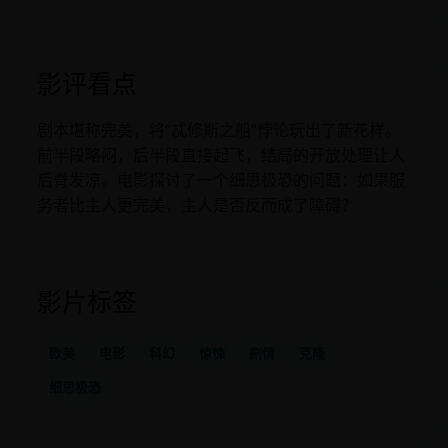
影评看点
剧本堪称完美，将“忒修斯之船”悖论玩出了新花样。
前半段略闷，后半段直接起飞，结局的开放处理让人
后脊发凉。电影探讨了一个细思极恐的问题：如果服
务者比主人更完美，主人是否反而成了障碍？
影片标签
欧美
电影
科幻
惊悚
剧情
克隆
细思极恐