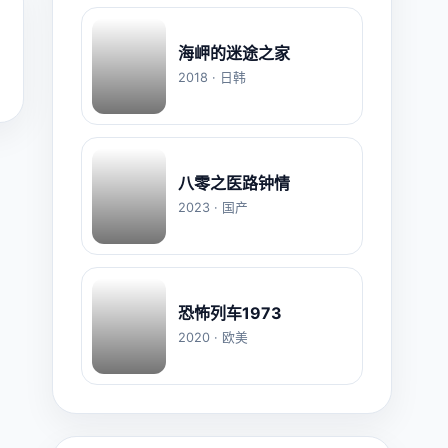
海岬的迷途之家
2018 · 日韩
八零之医路钟情
2023 · 国产
恐怖列车1973
2020 · 欧美