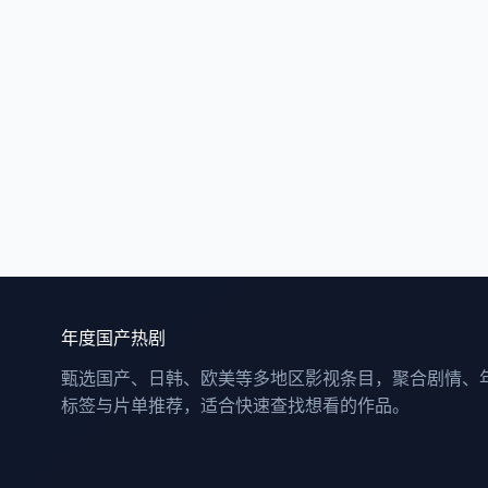
年度国产热剧
甄选国产、日韩、欧美等多地区影视条目，聚合剧情、
标签与片单推荐，适合快速查找想看的作品。