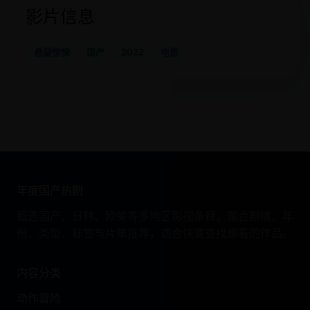
影片信息
悬疑惊悚
国产
2022
电影
年度国产热剧
甄选国产、日韩、欧美等多地区影视条目，聚合剧情、年
份、类型、标签与片单推荐，适合快速查找想看的作品。
内容分类
动作冒险