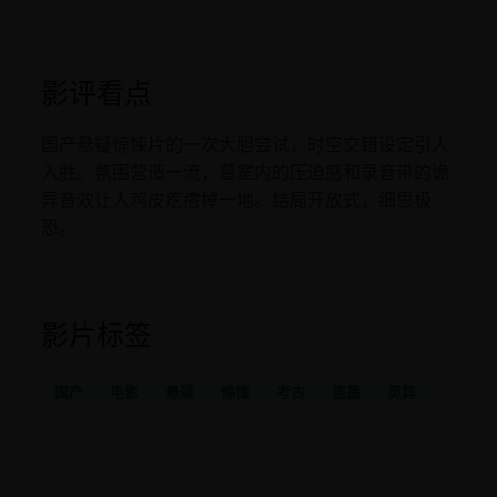
影评看点
国产悬疑惊悚片的一次大胆尝试，时空交错设定引人
入胜。氛围营造一流，墓室内的压迫感和录音带的诡
异音效让人鸡皮疙瘩掉一地。结局开放式，细思极
恐。
影片标签
国产
电影
悬疑
惊悚
考古
盗墓
灵异