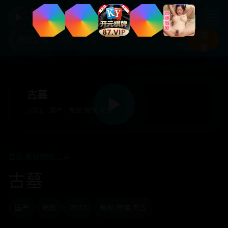
年度国产热剧
☰
▶
高清剧集片库入口
搜
索
古墓
▶
2022 · 国产 · 悬疑,惊悚,考古
首页
/
悬疑惊悚
/
古墓
古墓
国产
电影
2022
悬疑,惊悚,考古