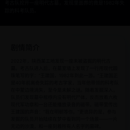
考古队挖开一座明代古墓，发现里面葬的竟是1982年失
踪的科考队员。
剧情简介
2022年，陕西某工地发现一座未被盗掘的明代古
墓。考古队进入后，在墓室墙上发现了一行用现代圆
珠笔写的字：“王建国，1982年到此一游。”王建国正
是40年前离奇失踪的考古学家，当年他带领的科考队
在中蒙边境消失，至今是未解之谜。随着发掘深入，
队员们发现墓中棺椁内没有明代尸体，反而放着六枚
现代军功章和一台还能播放录音的磁带。磁带里传出
王建国的声音：“我在明朝等你。”更诡异的是，参与
发掘的队员开始陆续在梦中看到同一个场景——一片
无边的沙漠，和一座刻着所有人名字的墓碑。