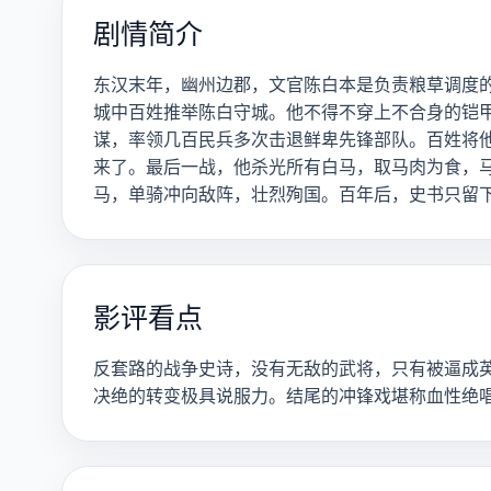
剧情简介
东汉末年，幽州边郡，文官陈白本是负责粮草调度
城中百姓推举陈白守城。他不得不穿上不合身的铠
谋，率领几百民兵多次击退鲜卑先锋部队。百姓将他
来了。最后一战，他杀光所有白马，取马肉为食，
马，单骑冲向敌阵，壮烈殉国。百年后，史书只留下
影评看点
反套路的战争史诗，没有无敌的武将，只有被逼成
决绝的转变极具说服力。结尾的冲锋戏堪称血性绝