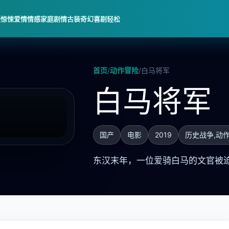
疑惊悚
爱情情感
家庭剧情
古装奇幻
喜剧轻松
首页
/
动作冒险
/
白马将军
白马将军
国产
电影
2019
历史战争,动
东汉末年，一位爱骑白马的文官被迫