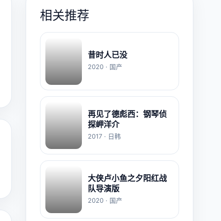
相关推荐
昔时人已没
2020 · 国产
再见了德彪西：钢琴侦
探岬洋介
2017 · 日韩
大侠卢小鱼之夕阳红战
队导演版
2020 · 国产