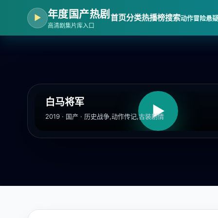
年度国产热剧
▶
首页
分类
热播榜
搜索
动作冒险
悬
高清剧集片库入口
白马将军
▶
2019 · 国产 · 历史战争,动作传记,古装剧情