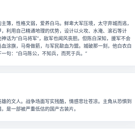
的主簿，性格文弱，爱养白马。鲜卑大军压境，太守弃城而逃，
甲，利用自己精通地理的优势，设计以火攻、水淹、滚石等计
神话为“白马将军”，敌军也闻风丧胆。但陈白深知，援军不会
马血涂旗，马骨做箭，与军民歃血为盟。城破那一刻，他白衣白
一句：“白马陈公，不知兵，而死于兵。”
英雄的文人。战争场面写实残酷，情感悲壮苍凉。主角从恐惧到
唱，是一部被严重低估的国产古装片。