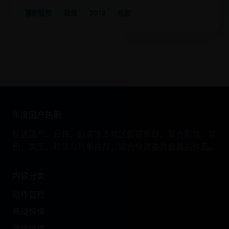
喜剧轻松
欧美
2012
电影
年度国产热剧
甄选国产、日韩、欧美等多地区影视条目，聚合剧情、年
份、类型、标签与片单推荐，适合快速查找想看的作品。
内容分类
动作冒险
悬疑惊悚
爱情情感