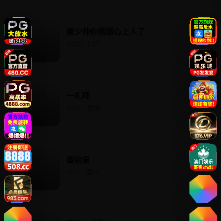
景少帅你搞错心上人了
2025 · 国产
一礼拜
2022 · 欧美
秦始皇
2017 · 国产