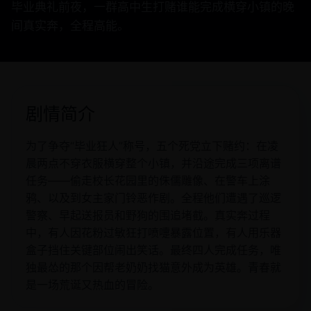
毕业典礼前夜，一群高中生打赌谁能完成横穿小镇的晚
间真实奔，全程高能。
剧情简介
为了争夺“毕业狂人”称号，五个死党立下赌约：在凌
晨两点不穿衣服横穿整个小镇，并沿途完成三项离谱
任务——偷走校长花园里的侏儒雕像、在警车上涂
鸦、以及到女主家门铃恶作剧。全程他们遭遇了巡逻
警察、早起送报员和野狗的围追堵截。真实奔过程
中，有人因花粉过敏狂打喷嚏暴露位置，有人用乐器
盒子挡住关键部位闹出笑话。最终四人完成任务，唯
独最怂的那个因帮老奶奶找猫意外成为英雄。青春就
是一场荒诞又热血的冒险。