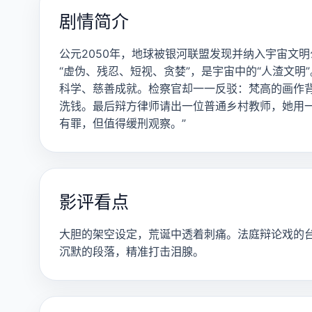
剧情简介
公元2050年，地球被银河联盟发现并纳入宇宙文
“虚伪、残忍、短视、贪婪”，是宇宙中的“人渣文
科学、慈善成就。检察官却一一反驳：梵高的画作
洗钱。最后辩方律师请出一位普通乡村教师，她用
有罪，但值得缓刑观察。”
影评看点
大胆的架空设定，荒诞中透着刺痛。法庭辩论戏的
沉默的段落，精准打击泪腺。