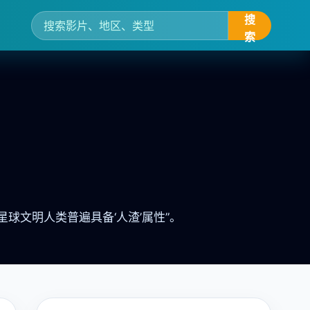
搜
索
球文明人类普遍具备‘人渣’属性”。