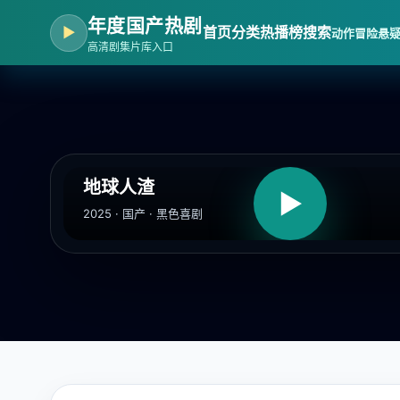
年度国产热剧
▶
首页
分类
热播榜
搜索
动作冒险
悬
高清剧集片库入口
地球人渣
▶
2025 · 国产 · 黑色喜剧