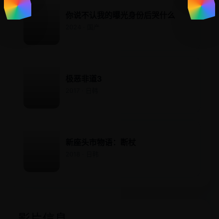
你说不认我的曝光身份后哭什么
2024 · 国产
极恶非道3
2017 · 日韩
新座头市物语：断杖
2018 · 日韩
影片信息