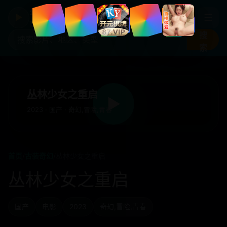
年度国产热剧
☰
▶
高清剧集片库入口
搜
索
丛林少女之重启
▶
2023 · 国产 · 奇幻,冒险,青春
首页
/
古装奇幻
/
丛林少女之重启
丛林少女之重启
国产
电影
2023
奇幻,冒险,青春