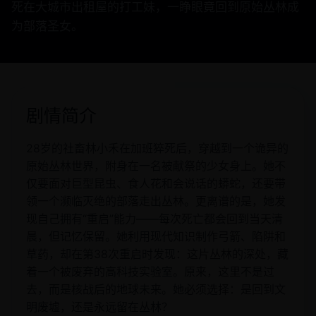
死在大城市出租屋的打工妹，一睁眼竟回到原始丛林成
为部落圣女。
剧情简介
28岁的社畜林小禾在加班猝死后，穿越到一个诡异的
原始丛林世界，附身在一名被献祭的少女身上。她不
仅要面对巨型昆虫、食人花和会说话的蟒蛇，还要带
领一个濒临灭绝的部落走出丛林。更离谱的是，她发
现自己拥有“重启”能力——每次死亡都会回到当天清
晨，但记忆保留。她利用现代知识制作弓箭、陷阱和
草药，却在第38次重启时发现：这片丛林的深处，藏
着一个被废弃的高科技实验室。原来，这里不是过
去，而是核战后的地球未来。她必须选择：是回到文
明废墟，还是永远留在丛林？