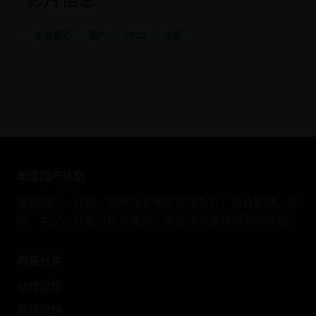
古装奇幻
国产
2023
电影
年度国产热剧
甄选国产、日韩、欧美等多地区影视条目，聚合剧情、年
份、类型、标签与片单推荐，适合快速查找想看的作品。
内容分类
动作冒险
悬疑惊悚