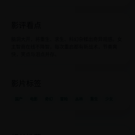
影评看点
脑洞大开，将重生、求生、科幻杂糅出奇异观感。女
主智商在线不降智，每次重启都有新战术，节奏爽
快，笑点与泪点并存。
影片标签
国产
电影
奇幻
冒险
丛林
重生
少女