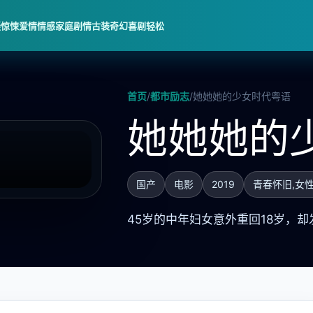
疑惊悚
爱情情感
家庭剧情
古装奇幻
喜剧轻松
首页
/
都市励志
/
她她她的少女时代粤语
她她她的
国产
电影
2019
青春怀旧,女
45岁的中年妇女意外重回18岁，