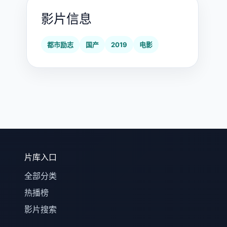
影片信息
都市励志
国产
2019
电影
片库入口
全部分类
热播榜
影片搜索