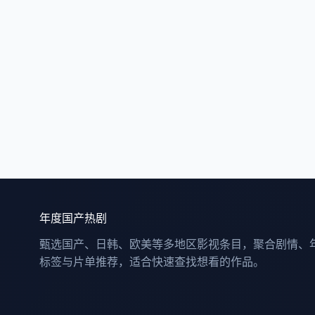
年度国产热剧
甄选国产、日韩、欧美等多地区影视条目，聚合剧情、
标签与片单推荐，适合快速查找想看的作品。