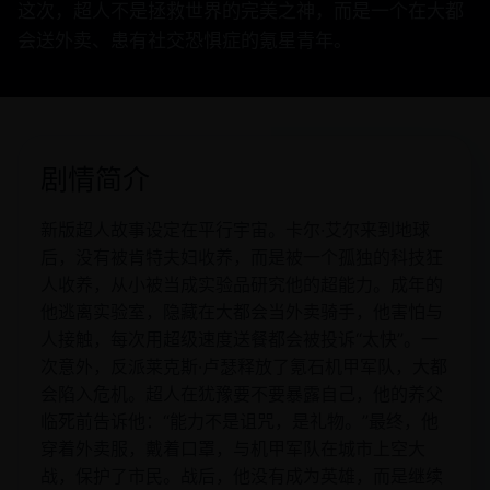
这次，超人不是拯救世界的完美之神，而是一个在大都
会送外卖、患有社交恐惧症的氪星青年。
剧情简介
新版超人故事设定在平行宇宙。卡尔·艾尔来到地球
后，没有被肯特夫妇收养，而是被一个孤独的科技狂
人收养，从小被当成实验品研究他的超能力。成年的
他逃离实验室，隐藏在大都会当外卖骑手，他害怕与
人接触，每次用超级速度送餐都会被投诉“太快”。一
次意外，反派莱克斯·卢瑟释放了氪石机甲军队，大都
会陷入危机。超人在犹豫要不要暴露自己，他的养父
临死前告诉他：“能力不是诅咒，是礼物。”最终，他
穿着外卖服，戴着口罩，与机甲军队在城市上空大
战，保护了市民。战后，他没有成为英雄，而是继续