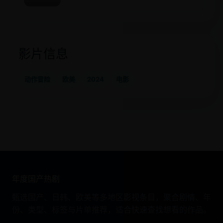
影片信息
动作冒险
欧美
2024
电影
年度国产热剧
甄选国产、日韩、欧美等多地区影视条目，聚合剧情、年
份、类型、标签与片单推荐，适合快速查找想看的作品。