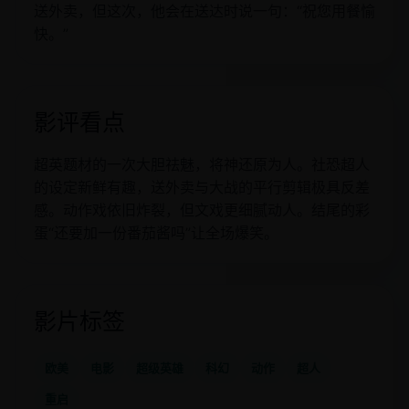
送外卖，但这次，他会在送达时说一句：“祝您用餐愉
快。”
影评看点
超英题材的一次大胆祛魅，将神还原为人。社恐超人
的设定新鲜有趣，送外卖与大战的平行剪辑极具反差
感。动作戏依旧炸裂，但文戏更细腻动人。结尾的彩
蛋“还要加一份番茄酱吗”让全场爆笑。
影片标签
欧美
电影
超级英雄
科幻
动作
超人
重启