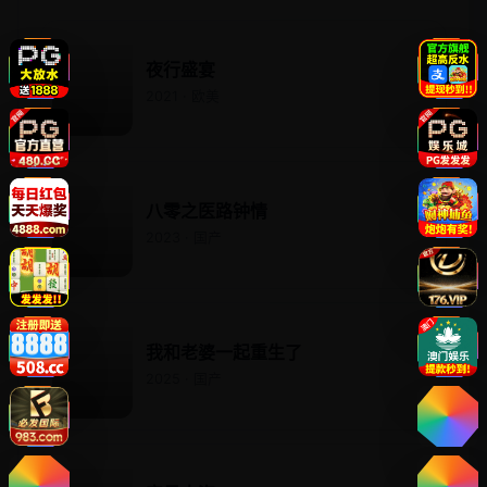
夜行盛宴
2021 · 欧美
八零之医路钟情
2023 · 国产
我和老婆一起重生了
2025 · 国产