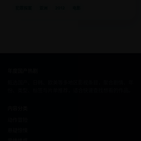
犯罪探案
亚洲
2012
电影
年度国产热剧
甄选国产、日韩、欧美等多地区影视条目，聚合剧情、年
份、类型、标签与片单推荐，适合快速查找想看的作品。
内容分类
动作冒险
悬疑惊悚
爱情情感