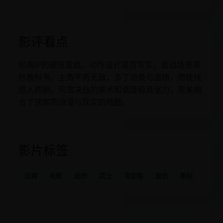
影评看点
经典IP的硬核重启，动作设计凌厉写实，盲战场景堪
称教科书。主角不再无敌，多了沧桑与温情，师徒线
感人肺腑。风雪决战的美术和调度极具张力，完美融
合了侠客的浪漫与现实的残酷。
影片标签
日韩
电影
动作
武士
盲剑客
复仇
断杖