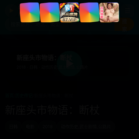
年度国产热剧
☰
▶
高清剧集片库入口
搜
索
新座头市物语：断杖
▶
2018 · 日韩 · 动作历史,武士剧情,公路片
首页
/
历史传记
/
新座头市物语：断杖
新座头市物语：断杖
日韩
电影
2018
动作历史,武士剧情,公路片