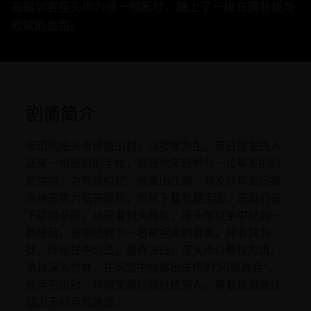
盲眼剑客座头市为寻一根断杖，踏上了一段充满背叛与
救赎的血路。
剧情简介
年迈的座头市退隐山村，以按摩为生。昔日故友托人
送来一根断裂的手杖，那是他年轻时与一位挚友的约
定信物。为完成约定，他重出江湖，却发现挚友已被
当地恶势力陷害致死，断杖下藏着藏宝图。恶霸们设
下层层杀阵，从忍者到火枪队，座头市以手中杖剑一
路破敌。途中他救下一名被拐卖的盲童，并收其为
徒，传授杖中剑法。最终决战，座头市以断杖为饵，
诱敌深入竹林，在风雪中施展出失传的“闪电居合”。
他手刃仇敌，却将宝藏尽数分给穷人，带着盲童继续
踏上无终点的旅途。