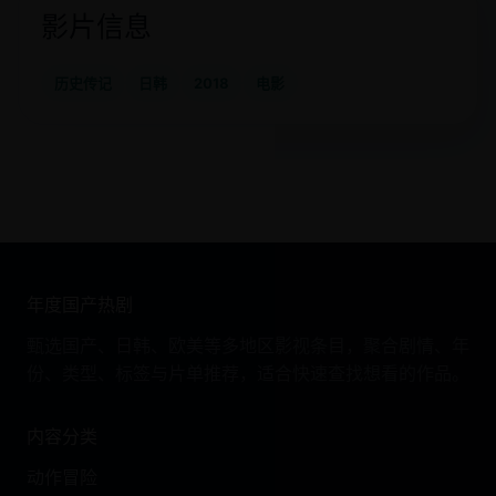
影片信息
历史传记
日韩
2018
电影
年度国产热剧
甄选国产、日韩、欧美等多地区影视条目，聚合剧情、年
份、类型、标签与片单推荐，适合快速查找想看的作品。
内容分类
动作冒险