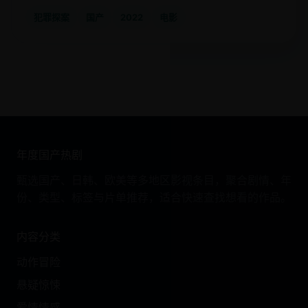
犯罪探案
国产
2022
电影
年度国产热剧
甄选国产、日韩、欧美等多地区影视条目，聚合剧情、年
份、类型、标签与片单推荐，适合快速查找想看的作品。
内容分类
动作冒险
悬疑惊悚
爱情情感