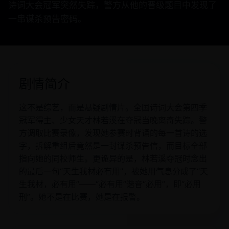
诗词大会冠军突然失踪，警方从他的晋级题目中发现了
一串谋杀预告密码。
剧情简介
这不是综艺，而是悬疑剧情片。全国诗词大会第四季
冠军得主、少女天才林若溪在夺冠当晚离奇失踪。警
方调取比赛录像，发现她参赛时背诵的每一首诗的选
字，拆解重组后竟然是一封谋杀预告信，而目标全部
指向她的同校师生。更诡异的是，林若溪夺冠时念出
的最后一句“天生我材必有用”，被她用气息分成了“天
生我材，必有用”——“必有用”谐音“必用”，即“必用
刑”。她不是在比赛，她是在报警。