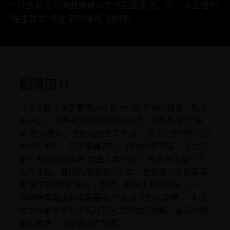
一只会说话的流浪猫被小女孩捡回家后，用一本正经的
“猫生哲学”把全家闹得鸡飞狗跳。
剧情简介
八岁女孩艾米在暴雨天捡到一只脏兮兮的橘猫，取名
叫卡比。当晚卡比忽然开口说人话，自称是来自“猫
星”的观察员，来地球是为了完成一份《人类饲养员行
为白皮书》。艾米惊喜万分，但爸妈都不信。卡比开
始一本正经地实施“改造人类计划”：教爸爸用猫爪手
势开冰箱、教妈妈用猫语点外卖、甚至帮艾米的哥哥
用“猫式睡眠法”治好了失眠。但真正的危机来了——
动物管理局接到举报要带走“会说话的变异猫”。卡比
被迫在暴露身份与离开艾米之间做出选择。最后它给
出的答案，让全家哭了又笑。