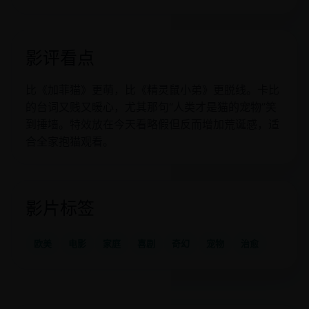
影评看点
比《加菲猫》更萌，比《精灵鼠小弟》更脱线。卡比
的台词又贱又暖心，尤其那句“人类才是猫的宠物”笑
到捶墙。特效放在今天看略假但反而增加荒诞感，适
合全家抱猫观看。
影片标签
欧美
电影
家庭
喜剧
奇幻
宠物
治愈