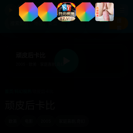
年度国产热剧
☰
▶
高清剧集片库入口
搜
索
顽皮后卡比
▶
2005 · 欧美 · 家庭喜剧,奇幻
首页
/
科幻视界
/
顽皮后卡比
顽皮后卡比
欧美
电影
2005
家庭喜剧,奇幻