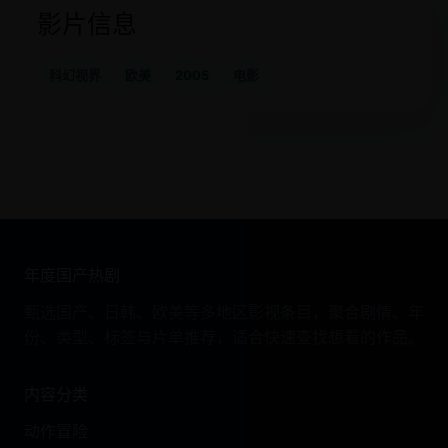
影片信息
科幻视界
欧美
2005
电影
年度国产热剧
甄选国产、日韩、欧美等多地区影视条目，聚合剧情、年
份、类型、标签与片单推荐，适合快速查找想看的作品。
内容分类
动作冒险