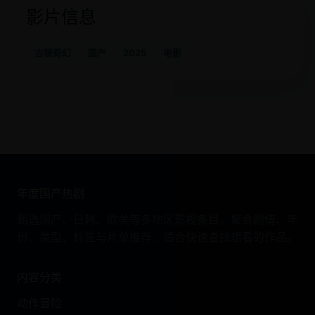
影片信息
古装奇幻
国产
2025
电影
年度国产热剧
甄选国产、日韩、欧美等多地区影视条目，聚合剧情、年
份、类型、标签与片单推荐，适合快速查找想看的作品。
内容分类
动作冒险