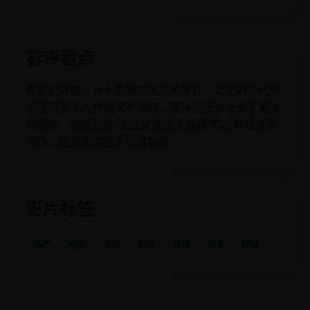
影评看点
真正的爽剧，从头笑到尾但没有降智。女主的现代知
识运用得令人捧腹又不违和，宫斗戏份全让给了美食
和麻将。结尾那场“工业化碾压冷兵器”的战争戏意外
燃炸，甜宠和爽感平衡得极好。
影片标签
国产
电影
古装
甜宠
喜剧
团宠
穿越