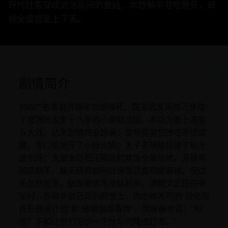
现代社畜穿成流落民间的皇姑，本想躺平混吃等死，却
被全皇宫宠上了天。
剧情简介
996广告策划苏锦年加班猝死，醒来后发现自己穿成
了北渊国走失十八年的小皇姑沈瑶。本以为要上演宫
斗大戏，结果剧情完全跑偏：皇帝舅舅怕她吃不惯御
膳，专门给她开了小灶火锅；太子表哥给她建了秋千
游乐场；太皇太后把压箱底的首饰全塞给她。苏锦年
彻底躺平，每天研究如何改良臭豆腐和搓麻将。但边
关忽然告急，敌国要求用皇姑和亲。满朝文武还在争
论时，苏锦年自己走到朝堂上，掏出她发明的“强化版
投石器设计图”和“辣椒面烟雾弹”，笑眯眯地说：“和
亲？不如让他们见识一下什么叫降维打击。”