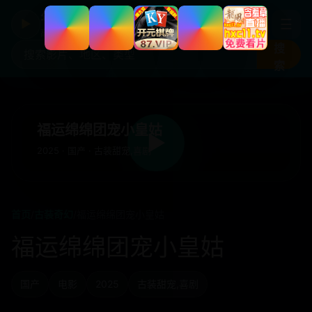
年度国产热剧
☰
▶
高清剧集片库入口
搜
索
福运绵绵团宠小皇姑
▶
2025 · 国产 · 古装甜宠,喜剧
首页
/
古装奇幻
/
福运绵绵团宠小皇姑
福运绵绵团宠小皇姑
国产
电影
2025
古装甜宠,喜剧