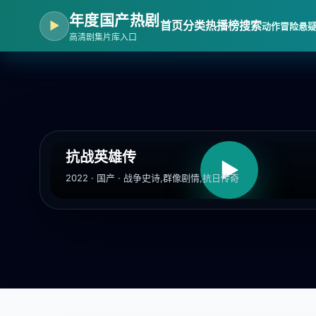
年度国产热剧
▶
首页
分类
热播榜
搜索
动作冒险
悬
高清剧集片库入口
抗战英雄传
▶
2022 · 国产 · 战争史诗,群像剧情,抗日传奇