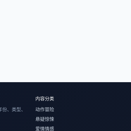
内容分类
年份、类型、
动作冒险
悬疑惊悚
爱情情感