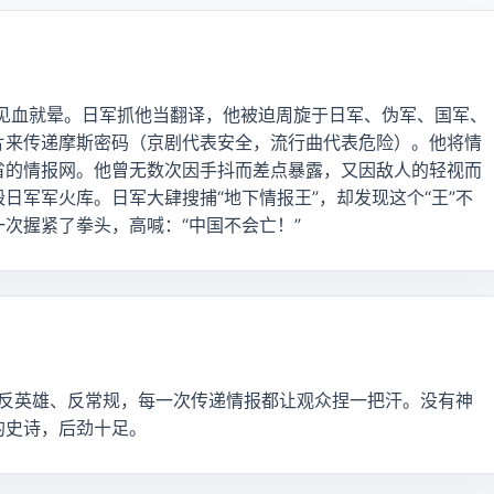
，见血就晕。日军抓他当翻译，他被迫周旋于日军、伪军、国军、
片来传递摩斯密码（京剧代表安全，流行曲代表危险）。他将情
省的情报网。他曾无数次因手抖而差点暴露，又因敌人的轻视而
日军军火库。日军大肆搜捕“地下情报王”，却发现这个“王”不
次握紧了拳头，高喊：“中国不会亡！”
人设反英雄、反常规，每一次传递情报都让观众捏一把汗。没有神
的史诗，后劲十足。