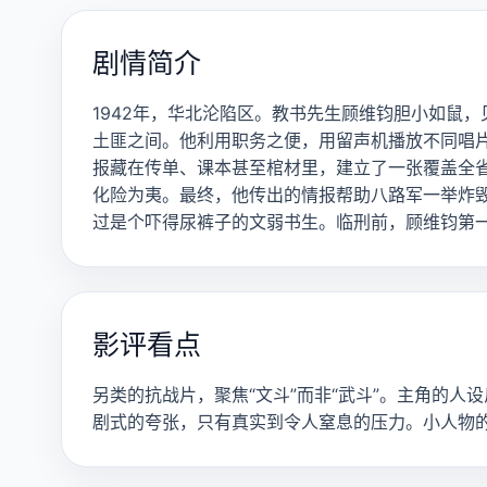
剧情简介
1942年，华北沦陷区。教书先生顾维钧胆小如鼠
土匪之间。他利用职务之便，用留声机播放不同唱
报藏在传单、课本甚至棺材里，建立了一张覆盖全
化险为夷。最终，他传出的情报帮助八路军一举炸毁
过是个吓得尿裤子的文弱书生。临刑前，顾维钧第一
影评看点
另类的抗战片，聚焦“文斗”而非“武斗”。主角的
剧式的夸张，只有真实到令人窒息的压力。小人物