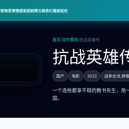
疑惊悚
爱情情感
家庭剧情
古装奇幻
喜剧轻松
首页
/
动作冒险
/
抗战英雄传
抗战英雄
国产
电影
2022
战争史诗,群
一个连枪都拿不稳的教书先生，用
国。