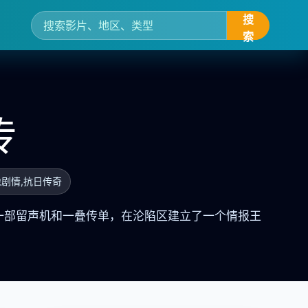
搜
索
传
像剧情,抗日传奇
一部留声机和一叠传单，在沦陷区建立了一个情报王