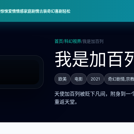
疑惊悚
爱情情感
家庭剧情
古装奇幻
喜剧轻松
首页
/
科幻视界
/
我是加百列
我是加百
欧美
电影
2021
奇幻剧情,宗
天使加百列被贬下凡间，附身到一个
重返天堂。