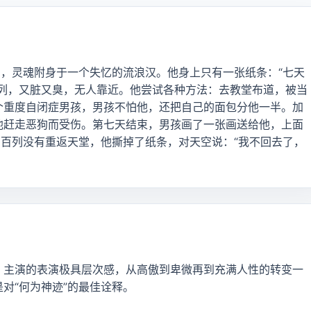
间，灵魂附身于一个失忆的流浪汉。他身上只有一张纸条：“七天
百列，又脏又臭，无人靠近。他尝试各种方法：去教堂布道，被当
个重度自闭症男孩，男孩不怕他，还把自己的面包分他一半。加
他赶走恶狗而受伤。第七天结束，男孩画了一张画送给他，上面
加百列没有重返天堂，他撕掉了纸条，对天空说：“我不回去了，
。主演的表演极具层次感，从高傲到卑微再到充满人性的转变一
对“何为神迹”的最佳诠释。