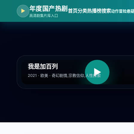
年度国产热剧
▶
首页
分类
热播榜
搜索
动作冒险
悬
高清剧集片库入口
我是加百列
▶
2021 · 欧美 · 奇幻剧情,宗教信仰,人性探索