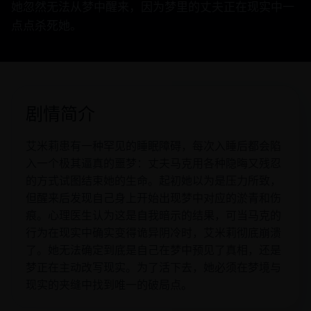
她忽然无法从梦中醒来，因为梦里的丈夫正在现实中一
点点杀死她。
剧情简介
艾米莉患有一种罕见的睡眠障碍，每次入睡后都会陷
入一个极其逼真的噩梦：丈夫马克用各种隐晦又残忍
的方式试图结束她的生命。起初她以为是压力所致，
但醒来后发现自己身上开始出现梦中对应的淤青和伤
痕。心理医生认为这是自我暗示的结果，可当马克的
行为在现实中确实变得诡异阴冷时，艾米莉彻底崩溃
了。她无法确定到底是自己在梦中预见了真相，还是
梦正在主动改写现实。为了活下去，她必须在梦境与
现实的夹缝中找到唯一的破局点。