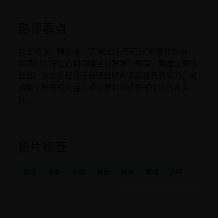
影评看点
概念绝佳，精准踩中了“枕边人不可信”的集体恐惧。
导演利用冷暖色调切换区分梦境与现实，氛围压抑到
窒息。女主全程处于崩溃边缘的表演极具感染力，最
后那个睁眼镜头会让观众重新怀疑整部电影的真实
性。
影片标签
欧美
电影
心理
悬疑
惊悚
梦境
反转