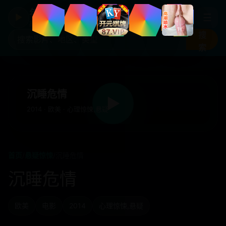
年度国产热剧
☰
▶
高清剧集片库入口
搜
索
沉睡危情
▶
2014 · 欧美 · 心理惊悚,悬疑
首页
/
悬疑惊悚
/
沉睡危情
沉睡危情
欧美
电影
2014
心理惊悚,悬疑