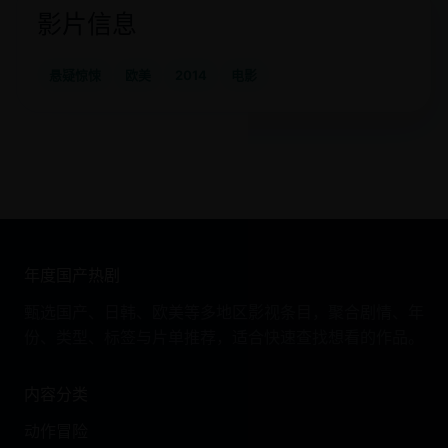
影片信息
悬疑惊悚
欧美
2014
电影
年度国产热剧
甄选国产、日韩、欧美等多地区影视条目，聚合剧情、年
份、类型、标签与片单推荐，适合快速查找想看的作品。
内容分类
动作冒险